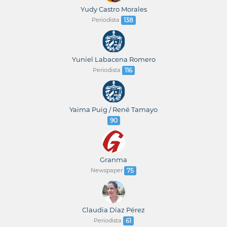
Yudy Castro Morales
Periodista
138
Yuniel Labacena Romero
Periodista
116
Yaima Puig / René Tamayo
90
Granma
Newspaper
75
Claudia Díaz Pérez
Periodista
61