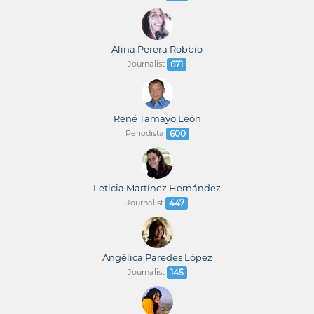
Alina Perera Robbio
Journalist
671
René Tamayo León
Periodista
600
Leticia Martínez Hernández
Journalist
447
Angélica Paredes López
Journalist
145