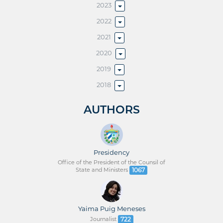
2023
2022
2021
2020
2019
2018
AUTHORS
Presidency
Office of the President of the Counsil of
State and Ministers
1067
Yaima Puig Meneses
Journalist
722