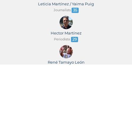
Leticia Martínez / Yaima Puig
Journalists
35
Hector Martínez
Periodista
29
René Tamayo León
Periodista
23
René Tamayo / Leticia Martínez
Periodistas
23
Juventud Rebelde
Newspaper
22