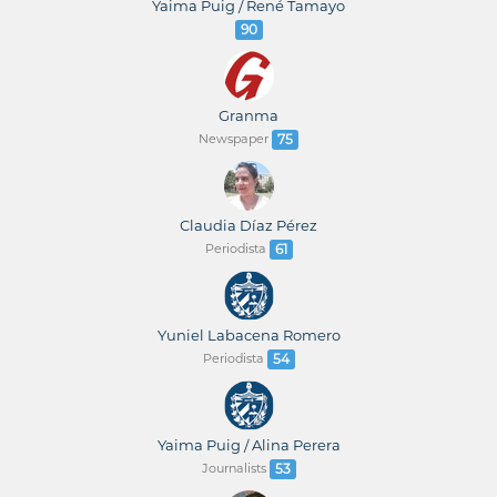
Yaima Puig / René Tamayo
90
Granma
Newspaper
75
Claudia Díaz Pérez
Periodista
61
Yuniel Labacena Romero
Periodista
54
Yaima Puig / Alina Perera
Journalists
53