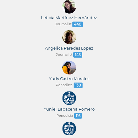
Leticia Martínez Hernández
Journalist
448
Angélica Paredes López
Journalist
145
Yudy Castro Morales
Periodista
138
Yuniel Labacena Romero
Periodista
116