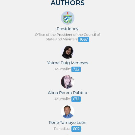
AUTHORS
Presidency
Office of the President of the Counsil of
State and Ministers
1067
Yaima Puig Meneses
Journalist
722
Alina Perera Robbio
Journalist
672
René Tamayo León
Periodista
602