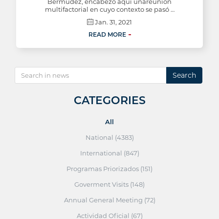
Bermúdez, encabezó aquí unareunión
multifactorial en cuyo contexto se pasó …
Jan. 31, 2021
READ MORE
Search
CATEGORIES
All
National (4383)
International (847)
Programas Priorizados (151)
Goverment Visits (148)
Annual General Meeting (72)
Actividad Oficial (67)