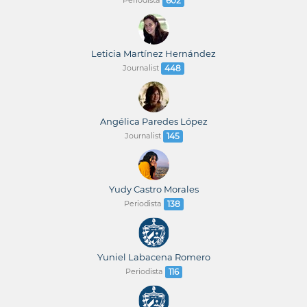
602
Leticia Martínez Hernández
Journalist
448
Angélica Paredes López
Journalist
145
Yudy Castro Morales
Periodista
138
Yuniel Labacena Romero
Periodista
116