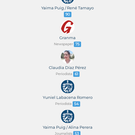
Yaima Puig / René Tamayo
90
Granma
Newspaper
75
Claudia Díaz Pérez
Periodista
61
Yuniel Labacena Romero
Periodista
54
Yaima Puig / Alina Perera
Journalists
53