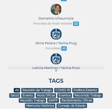
Demetrio Villaurrutia
Periodista de Radio Rebelde
53
Alina Perera / Yaima Puig
Periodistas
41
Leticia Martínez / Yaima Puig
Journalists
35
TAGS
All
Reunión de Trabajo
COVID-19
Política Exterior
Hector Martínez
Salud
Evento
Nota Oficial
Eventos
Recorrido Trabajo
Periodista
29
Reunión Trabajo
ANPP
Recibimiento Oficial
Memoria Histórica
Consejo de Estado
Consejo de Ministros
Visita Oficial