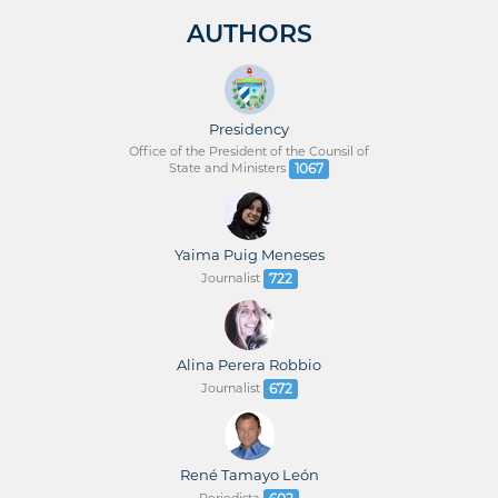
AUTHORS
Presidency
Office of the President of the Counsil of
State and Ministers
1067
Yaima Puig Meneses
Journalist
722
Alina Perera Robbio
Journalist
672
René Tamayo León
Periodista