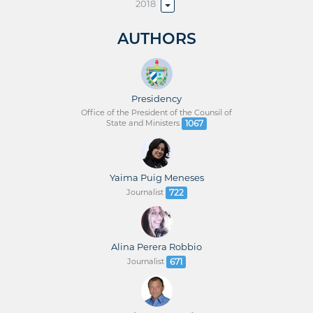
2018
AUTHORS
Presidency
Office of the President of the Counsil of
State and Ministers
1067
Yaima Puig Meneses
Journalist
722
Alina Perera Robbio
Journalist
671