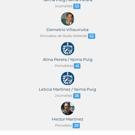
Journalists
53
Demetrio Villaurrutia
Periodista de Radio Rebelde
52
Alina Perera / Yaima Puig
Periodistas
41
Leticia Martínez / Yaima Puig
Journalists
35
Hector Martínez
Periodista
29