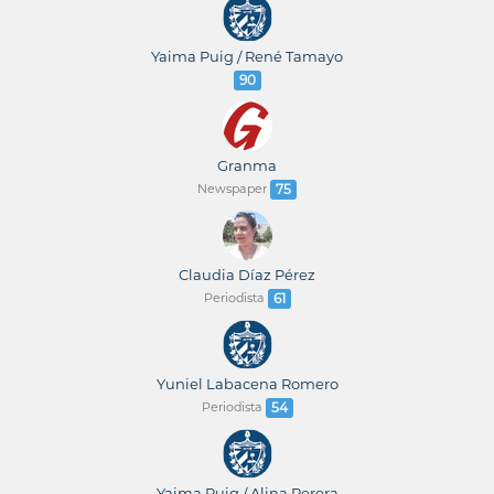
Yaima Puig / René Tamayo
90
Granma
Newspaper
75
Claudia Díaz Pérez
Periodista
61
Yuniel Labacena Romero
Periodista
54
Yaima Puig / Alina Perera