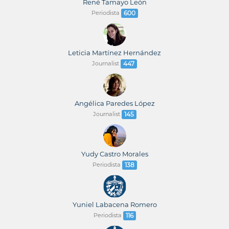
René Tamayo León
Periodista
600
Leticia Martínez Hernández
Journalist
447
Angélica Paredes López
Journalist
145
Yudy Castro Morales
Periodista
138
Yuniel Labacena Romero
Periodista
116