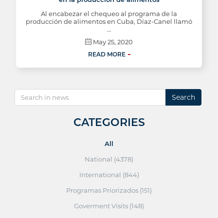
Al encabezar el chequeo al programa de la
producción de alimentos en Cuba, Díaz-Canel llamó
…
May 25, 2020
READ MORE
Search
CATEGORIES
All
National (4378)
International (844)
Programas Priorizados (151)
Goverment Visits (148)