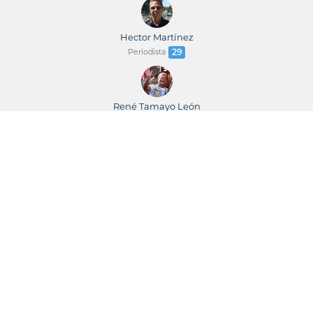
Hector Martínez
Periodista
29
René Tamayo León
Periodista
23
René Tamayo / Leticia Martínez
Periodistas
23
Juventud Rebelde
Newspaper
22