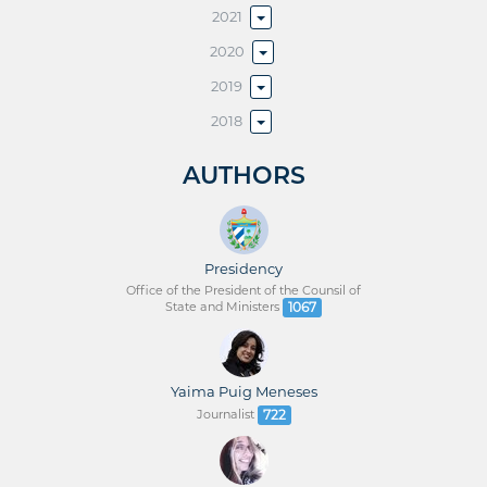
2021
2020
2019
2018
AUTHORS
Presidency
Office of the President of the Counsil of
State and Ministers
1067
Yaima Puig Meneses
Journalist
722