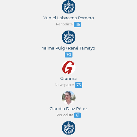
Yuniel Labacena Romero
Periodista
116
Yaima Puig / René Tamayo
90
Granma
Newspaper
75
Claudia Díaz Pérez
Periodista
61