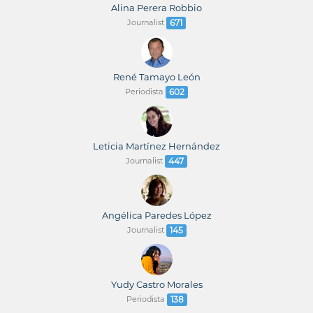
Alina Perera Robbio
Journalist
671
René Tamayo León
Periodista
602
Leticia Martínez Hernández
Journalist
447
Angélica Paredes López
Journalist
145
Yudy Castro Morales
Periodista
138