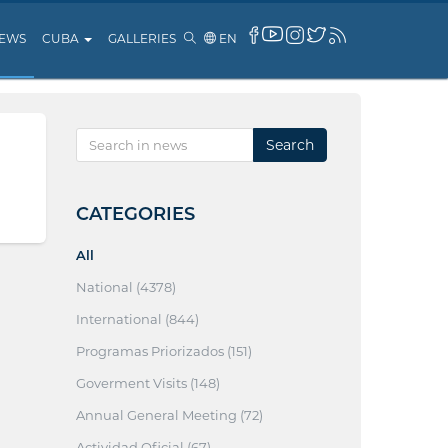
EWS
CUBA
GALLERIES
EN
Search
CATEGORIES
All
National (4378)
International (844)
Programas Priorizados (151)
Goverment Visits (148)
Annual General Meeting (72)
Actividad Oficial (67)