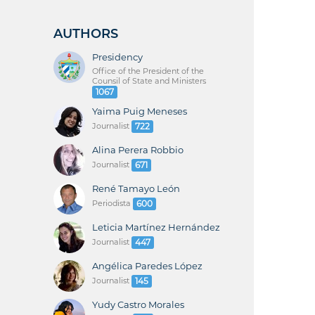
AUTHORS
Presidency
Office of the President of the
Counsil of State and Ministers
1067
Yaima Puig Meneses
Journalist
722
Alina Perera Robbio
Journalist
671
René Tamayo León
Periodista
600
Leticia Martínez Hernández
Journalist
447
Angélica Paredes López
Journalist
145
Yudy Castro Morales