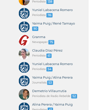
Periodista
138
Yuniel Labacena Romero
Periodista
116
Yaima Puig / René Tamayo
90
Granma
Newspaper
75
Claudia Díaz Pérez
Periodista
61
Yuniel Labacena Romero
Periodista
54
Yaima Puig / Alina Perera
Journalists
53
Demetrio Villaurrutia
Periodista de Radio Rebelde
52
Alina Perera / Yaima Puig
Periodistas
41