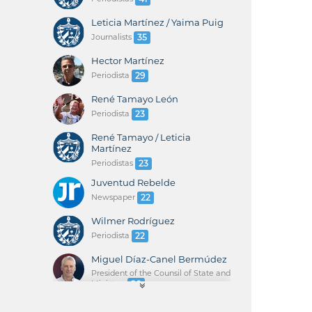
Leticia Martínez / Yaima Puig
Journalists
35
Hector Martínez
Periodista
29
René Tamayo León
Periodista
23
René Tamayo / Leticia
Martínez
Periodistas
23
Juventud Rebelde
Newspaper
22
Wilmer Rodríguez
Periodista
22
Miguel Díaz-Canel Bermúdez
President of the Counsil of State and
Ministers
20
René Tamayo / Yaima Puig