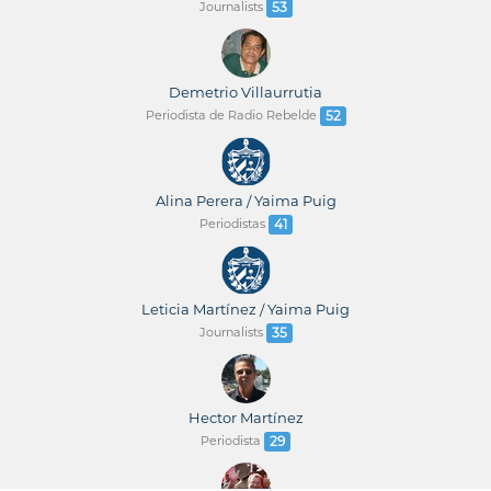
Journalists
53
Demetrio Villaurrutia
Periodista de Radio Rebelde
52
Alina Perera / Yaima Puig
Periodistas
41
Leticia Martínez / Yaima Puig
Journalists
35
Hector Martínez
Periodista
29