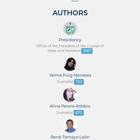
AUTHORS
Presidency
Office of the President of the Counsil of
State and Ministers
1067
Yaima Puig Meneses
Journalist
722
Alina Perera Robbio
Journalist
670
René Tamayo León