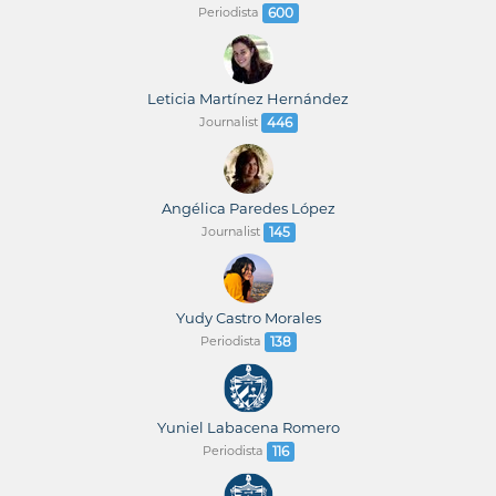
Periodista
600
Leticia Martínez Hernández
Journalist
446
Angélica Paredes López
Journalist
145
Yudy Castro Morales
Periodista
138
Yuniel Labacena Romero
Periodista
116