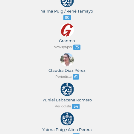
Yaima Puig / René Tamayo
90
Granma
Newspaper
75
Claudia Díaz Pérez
Periodista
61
Yuniel Labacena Romero
Periodista
54
Yaima Puig / Alina Perera