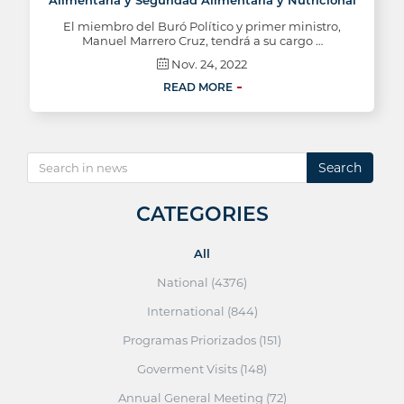
Alimentaria y Seguridad Alimentaria y Nutricional
El miembro del Buró Político y primer ministro,
Manuel Marrero Cruz, tendrá a su cargo …
Nov. 24, 2022
READ MORE
Search
CATEGORIES
All
National (4376)
International (844)
Programas Priorizados (151)
Goverment Visits (148)
Annual General Meeting (72)