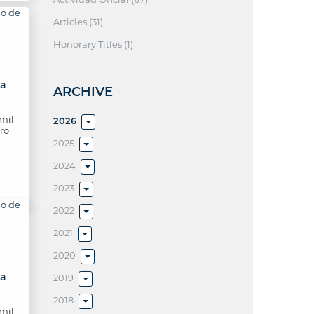
Articles (31)
Honorary Titles (1)
ca
ARCHIVE
mil
2026
ro
2025
2024
2023
2022
2021
2020
ca
2019
2018
mil