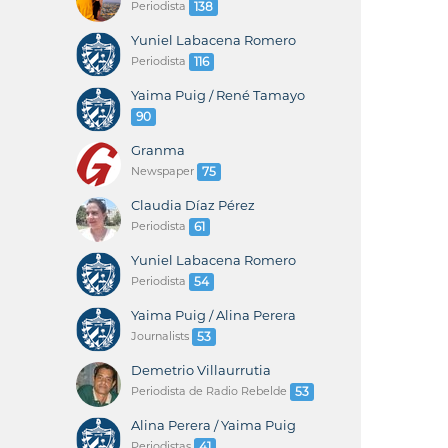
Periodista
138
Yuniel Labacena Romero
Periodista
116
Yaima Puig / René Tamayo
90
Granma
Newspaper
75
Claudia Díaz Pérez
Periodista
61
Yuniel Labacena Romero
Periodista
54
Yaima Puig / Alina Perera
Journalists
53
Demetrio Villaurrutia
Periodista de Radio Rebelde
53
Alina Perera / Yaima Puig
Periodistas
41