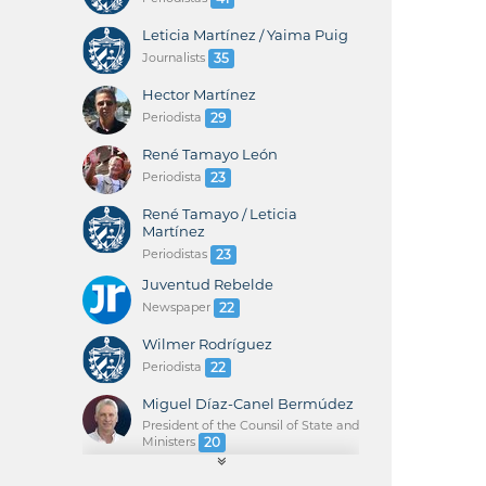
Leticia Martínez / Yaima Puig
Journalists
35
Hector Martínez
Periodista
29
René Tamayo León
Periodista
23
René Tamayo / Leticia
Martínez
Periodistas
23
Juventud Rebelde
Newspaper
22
Wilmer Rodríguez
Periodista
22
Miguel Díaz-Canel Bermúdez
President of the Counsil of State and
Ministers
20
René Tamayo / Yaima Puig