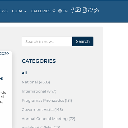
EWS
CUBA
GALLERIES
EN
Search
CATEGORIES
All
os
National (4383)
International (847)
e de
nel
Programas Priorizados (151)
o,
Goverment Visits (148)
Annual General Meeting (72)
Actividad Oficial (67)