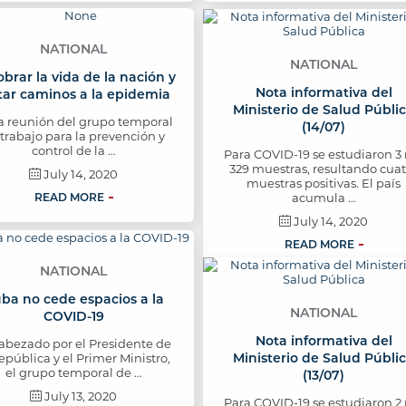
NATIONAL
NATIONAL
brar la vida de la nación y
Nota informativa del
tar caminos a la epidemia
Ministerio de Salud Públi
a reunión del grupo temporal
(14/07)
trabajo para la prevención y
control de la …
Para COVID-19 se estudiaron 3 
329 muestras, resultando cuat
July 14, 2020
muestras positivas. El país
READ MORE
acumula …
July 14, 2020
READ MORE
NATIONAL
ba no cede espacios a la
NATIONAL
COVID-19
Nota informativa del
abezado por el Presidente de
Ministerio de Salud Públi
epública y el Primer Ministro,
el grupo temporal de …
(13/07)
July 13, 2020
Para COVID-19 se estudiaron 2 