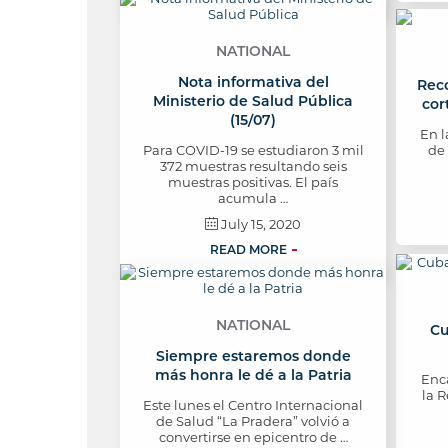
NATIONAL
Nota informativa del
Reco
Ministerio de Salud Pública
cor
(15/07)
En l
Para COVID-19 se estudiaron 3 mil
de 
372 muestras resultando seis
muestras positivas. El país
acumula …
July 15, 2020
READ MORE
NATIONAL
Cu
Siempre estaremos donde
más honra le dé a la Patria
Enc
la R
Este lunes el Centro Internacional
de Salud “La Pradera” volvió a
convertirse en epicentro de …