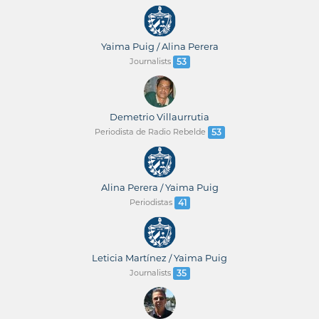
Yaima Puig / Alina Perera
Journalists
53
Demetrio Villaurrutia
Periodista de Radio Rebelde
53
Alina Perera / Yaima Puig
Periodistas
41
Leticia Martínez / Yaima Puig
Journalists
35