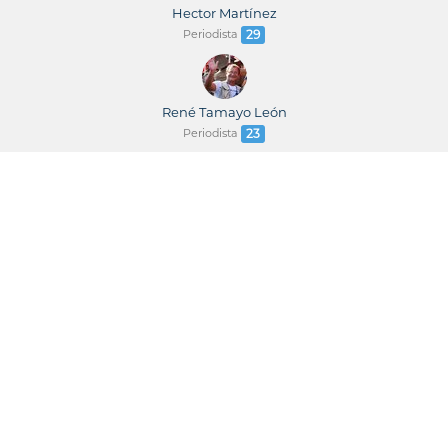
Hector Martínez
Periodista
29
René Tamayo León
Periodista
23
René Tamayo / Leticia Martínez
Periodistas
23
Juventud Rebelde
Newspaper
22
Wilmer Rodríguez
Periodista
22