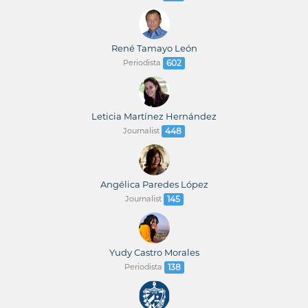
René Tamayo León
Periodista
602
Leticia Martínez Hernández
Journalist
448
Angélica Paredes López
Journalist
145
Yudy Castro Morales
Periodista
138