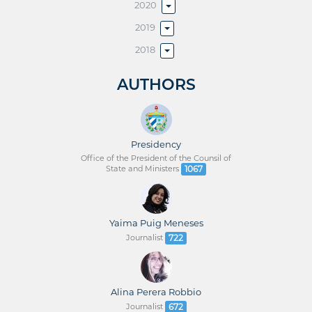
2020
2019
2018
AUTHORS
Presidency
Office of the President of the Counsil of
State and Ministers
1067
Yaima Puig Meneses
Journalist
722
Alina Perera Robbio
Journalist
672