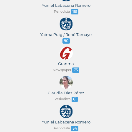
Yuniel Labacena Romero
Periodista
116
Yaima Puig / René Tamayo
90
Granma
Newspaper
75
Claudia Díaz Pérez
Periodista
61
Yuniel Labacena Romero
Periodista
54