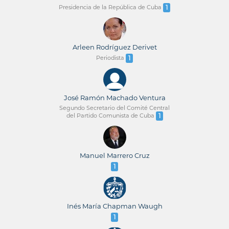
Presidencia de la República de Cuba
1
Arleen Rodríguez Derivet
Periodista
1
José Ramón Machado Ventura
Segundo Secretario del Comité Central
del Partido Comunista de Cuba
1
Manuel Marrero Cruz
1
Inés María Chapman Waugh
1