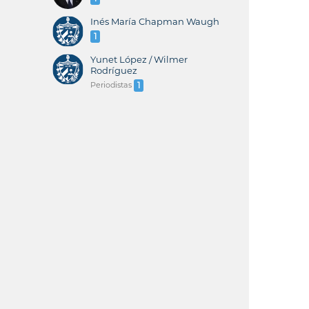
Inés María Chapman Waugh
1
Yunet López / Wilmer
Rodríguez
Periodistas
1