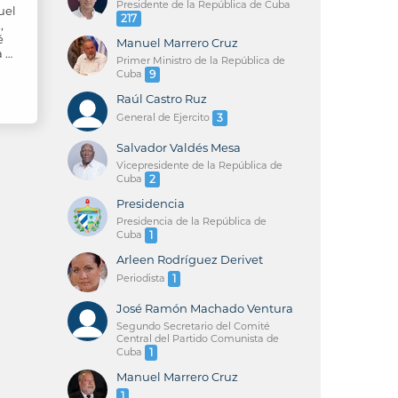
Presidente de la República de Cuba
uel
217
,
é
Manuel Marrero Cruz
a …
Primer Ministro de la República de
Cuba
9
Raúl Castro Ruz
General de Ejercito
3
Salvador Valdés Mesa
Vicepresidente de la República de
Cuba
2
Presidencia
Presidencia de la República de
Cuba
1
Arleen Rodríguez Derivet
Periodista
1
José Ramón Machado Ventura
Segundo Secretario del Comité
Central del Partido Comunista de
Cuba
1
Manuel Marrero Cruz
1