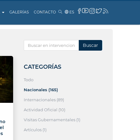
A
GALERÍAS
CONTACTO
ES
Buscar
CATEGORÍAS
Todo
Nacionales (165)
Internacionales (89)
Actividad Oficial (10)
Visitas Gubernamentales (1)
ano
el
Artículos (1)
és