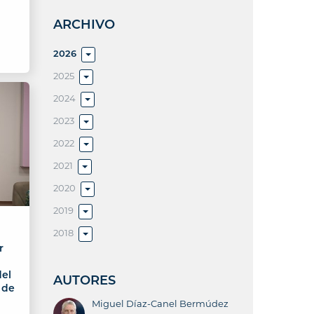
ARCHIVO
2026
2025
2024
2023
2022
2021
2020
2019
2018
r
del
AUTORES
 de
Miguel Díaz-Canel Bermúdez