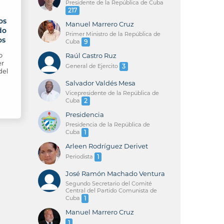
Presidente de la República de Cuba
217
os
Manuel Marrero Cruz
do
Primer Ministro de la República de
os
Cuba
9
o
Raúl Castro Ruz
er
General de Ejercito
3
del
Salvador Valdés Mesa
Vicepresidente de la República de
Cuba
2
Presidencia
Presidencia de la República de
Cuba
1
Arleen Rodríguez Derivet
Periodista
1
José Ramón Machado Ventura
Segundo Secretario del Comité
Central del Partido Comunista de
Cuba
1
Manuel Marrero Cruz
1