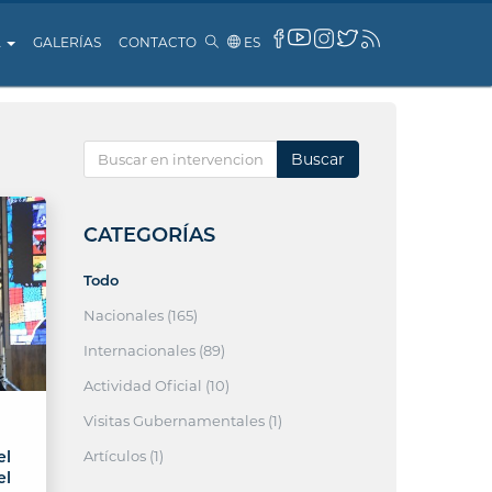
A
GALERÍAS
CONTACTO
ES
Buscar
CATEGORÍAS
Todo
Nacionales (165)
Internacionales (89)
Actividad Oficial (10)
Visitas Gubernamentales (1)
Artículos (1)
el
el