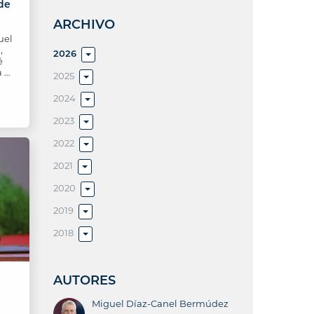
sde
ARCHIVO
uel
,
2026
é
a …
2025
2024
2023
2022
2021
2020
2019
2018
AUTORES
Miguel Díaz-Canel Bermúdez