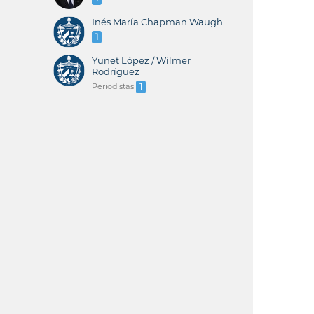
Inés María Chapman Waugh
1
Yunet López / Wilmer
Rodríguez
Periodistas
1