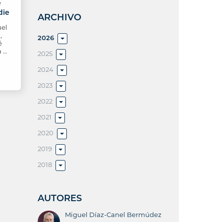
e
die
ARCHIVO
uel
,
2026
é
a …
2025
2024
2023
2022
2021
2020
2019
2018
AUTORES
Miguel Díaz-Canel Bermúdez