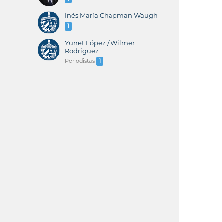
Inés María Chapman Waugh
1
Yunet López / Wilmer
Rodríguez
Periodistas
1