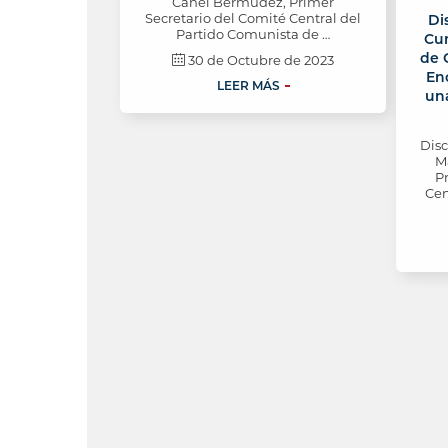
Canel Bermúdez, Primer
Secretario del Comité Central del
Di
Partido Comunista de …
Cum
de 
30 de Octubre de 2023
En
LEER MÁS
una
Dis
M
P
Cen