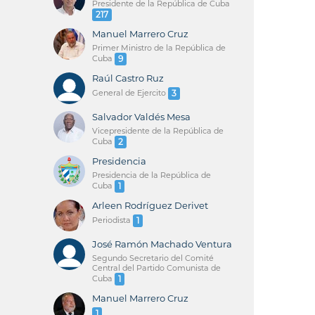
Presidente de la República de Cuba
217
Manuel Marrero Cruz
Primer Ministro de la República de
Cuba
9
Raúl Castro Ruz
General de Ejercito
3
Salvador Valdés Mesa
Vicepresidente de la República de
Cuba
2
Presidencia
Presidencia de la República de
Cuba
1
Arleen Rodríguez Derivet
Periodista
1
José Ramón Machado Ventura
Segundo Secretario del Comité
Central del Partido Comunista de
Cuba
1
Manuel Marrero Cruz
1