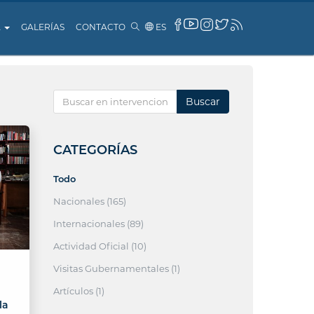
A
GALERÍAS
CONTACTO
ES
Buscar
CATEGORÍAS
Todo
Nacionales (165)
Internacionales (89)
Actividad Oficial (10)
Visitas Gubernamentales (1)
Artículos (1)
la