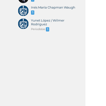
Inés María Chapman Waugh
1
Yunet López / Wilmer
Rodríguez
Periodistas
1