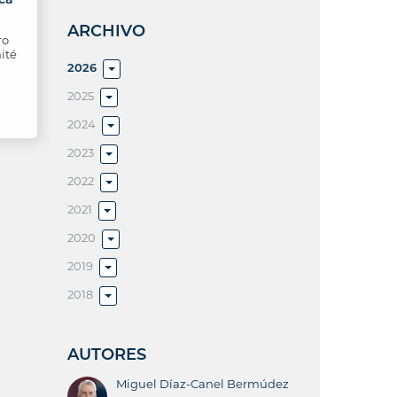
l
ARCHIVO
ro
ité
2026
2025
2024
2023
2022
2021
2020
2019
2018
AUTORES
Miguel Díaz-Canel Bermúdez