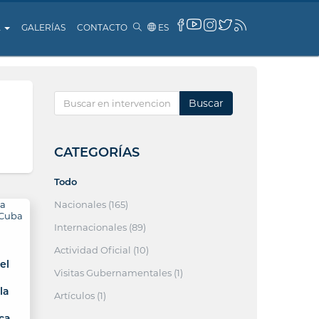
A
GALERÍAS
CONTACTO
ES
Buscar
CATEGORÍAS
Todo
Nacionales (165)
Internacionales (89)
Actividad Oficial (10)
el
Visitas Gubernamentales (1)
la
Artículos (1)
ca