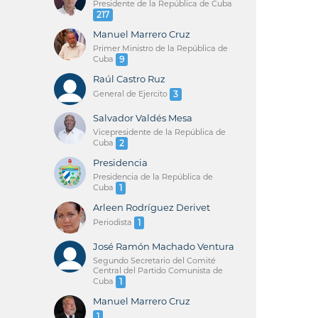
Presidente de la República de Cuba
217
Manuel Marrero Cruz
Primer Ministro de la República de
Cuba
9
Raúl Castro Ruz
General de Ejercito
3
Salvador Valdés Mesa
Vicepresidente de la República de
Cuba
2
Presidencia
Presidencia de la República de
Cuba
1
Arleen Rodríguez Derivet
Periodista
1
José Ramón Machado Ventura
Segundo Secretario del Comité
Central del Partido Comunista de
Cuba
1
Manuel Marrero Cruz
1