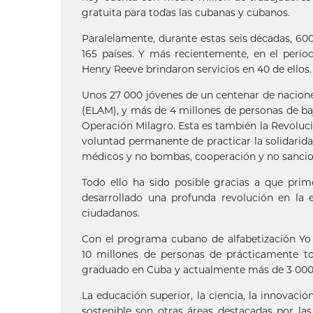
gratuita para todas las cubanas y cubanos.
Paralelamente, durante estas seis décadas, 60
165 países. Y más recientemente, en el peri
Henry Reeve brindaron servicios en 40 de ellos.
Unos 27 000 jóvenes de un centenar de nacion
(ELAM), y más de 4 millones de personas de baj
Operación Milagro. Esta es también la Revoluci
voluntad permanente de practicar la solidarid
médicos y no bombas, cooperación y no sancion
Todo ello ha sido posible gracias a que prim
desarrollado una profunda revolución en la e
ciudadanos.
Con el programa cubano de alfabetización Yo
10 millones de personas de prácticamente to
graduado en Cuba y actualmente más de 3 000 re
La educación superior, la ciencia, la innovació
sostenible son otras áreas destacadas por las