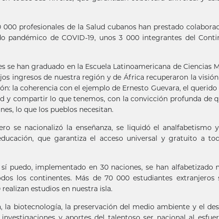
0 000 profesionales de la Salud cubanos han prestado colabora
odo pandémico de COVID-19, unos 3 000 integrantes del Cont
es se han graduado en la Escuela Latinoamericana de Ciencias 
os ingresos de nuestra región y de África recuperaron la visión
ón: la coherencia con el ejemplo de Ernesto Guevara, el querido 
ad y compartir lo que tenemos, con la convicción profunda de 
es, lo que los pueblos necesitan.
ero se nacionalizó la enseñanza, se liquidó el analfabetismo 
ducación, que garantiza el acceso universal y gratuito a to
 sí puedo, implementado en 30 naciones, se han alfabetizado
dos los continentes. Más de 70 000 estudiantes extranjeros
alizan estudios en nuestra isla.
n, la biotecnología, la preservación del medio ambiente y el des
 investigaciones y aportes del talentoso ser nacional al esfue