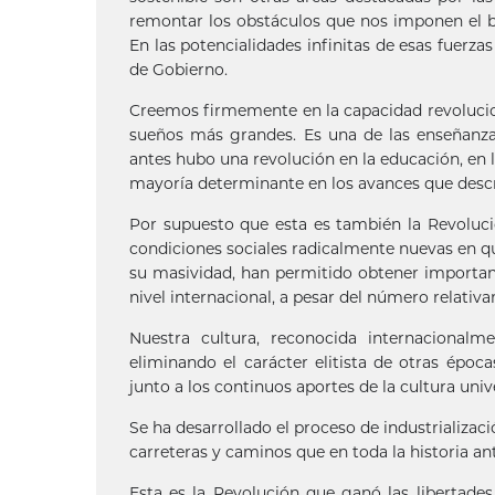
remontar los obstáculos que nos imponen el bl
En las potencialidades infinitas de esas fuerz
de Gobierno.
Creemos firmemente en la capacidad revolucio
sueños más grandes. Es una de las enseñanz
antes hubo una revolución en la educación, en la
mayoría determinante en los avances que desc
Por supuesto que esta es también la Revoluci
condiciones sociales radicalmente nuevas en qu
su masividad, han permitido obtener importan
nivel internacional, a pesar del número relati
Nuestra cultura, reconocida internacionalme
eliminando el carácter elitista de otras época
junto a los continuos aportes de la cultura univ
Se ha desarrollado el proceso de industrializac
carreteras y caminos que en toda la historia ant
Esta es la Revolución que ganó las libertade