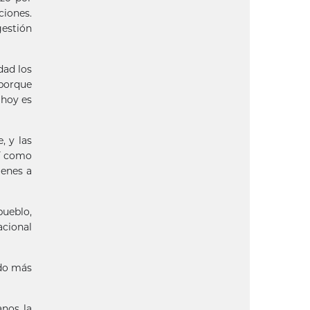
ciones.
gestión
dad los
porque
 hoy es
, y las
sí como
menes a
pueblo,
acional
ido más
anos la