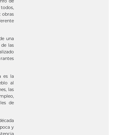
unfo de
 todos,
: obras
ferente
 de una
 de las
alizado
grantes
 es la
blo al
es, las
empleo,
les de
 década
época y
stencia