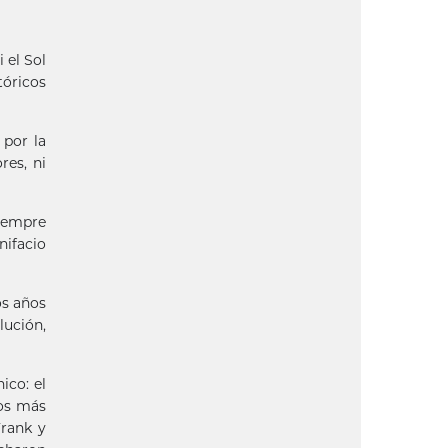
 el Sol
tóricos
 por la
res, ni
siempre
nifacio
os años
lución,
ico: el
jos más
Frank y