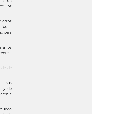
rcharon
e, ¡los
y otros
 fue al
no será
ara los
rente a
n desde
os sus
s y de
garon a
l mundo