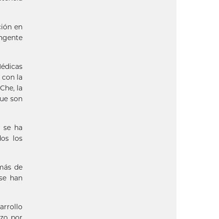
ción en
ingente
Médicas
 con la
Che, la
que son
y se ha
dos los
 más de
 se han
arrollo
rzo por