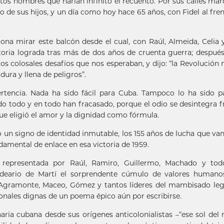
antos nombres que harían infinito el recuento. Por sus calles ma
 de sus hijos, y un día como hoy hace 65 años, con Fidel al frent
na mirar este balcón desde el cual, con Raúl, Almeida, Celia 
toria lograda tras más de dos años de cruenta guerra; después
los colosales desafíos que nos esperaban, y dijo: “la Revolución 
dura y llena de peligros”.
rtencia. Nada ha sido fácil para Cuba. Tampoco lo ha sido p
o todo y en todo han fracasado, porque el odio se desintegra f
que eligió el amor y la dignidad como fórmula.
o un signo de identidad inmutable, los 155 años de lucha que va
amental de enlace en esa victoria de 1959.
í representada por Raúl, Ramiro, Guillermo, Machado y tod
ideario de Martí el sorprendente cúmulo de valores humano
, Agramonte, Maceo, Gómez y tantos líderes del mambisado le
sonales dignas de un poema épico aún por escribirse.
onaria cubana desde sus orígenes anticolonialistas –“ese sol de