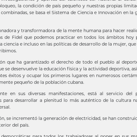
oqueo, la condición de país pequeño y nuestras propias limita
as combinadas, se basa el Sistema de Ciencia e Innovación en la 
nadora y transformadora de la mente humana para hacer reali
as de Fidel que podemos practicar en todos los ámbitos hoy 
 ciencia e incluso en las políticas de desarrollo de la mujer, que
ribimos.
ón que ha garantizado el derecho de todo el pueblo al deporte
e se desenvuelve la educación física y la actividad deportiva, a
tes éxitos y ocupar los primeros lugares en numerosos certá
vamente pequeño de la población cubana.
nte en sus diversas manifestaciones, está al servicio del 
s para desarrollar a plenitud lo más auténtico de la cultura n
ersal.
ión, se incrementó la generación de electricidad, se han constru
erior del país.
s democráticas para todos los trabajadores al poner en sus m