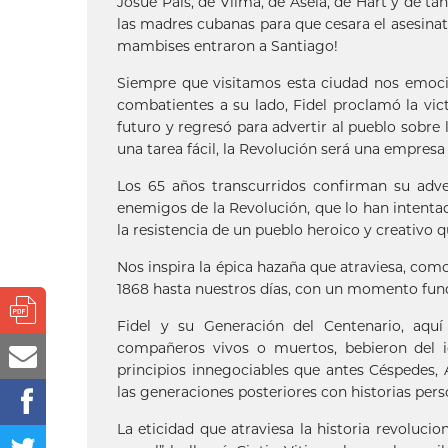
Josué País, de Vilma, de Asela, de Hart y de t
las madres cubanas para que cesara el asesinato
mambises entraron a Santiago!
Siempre que visitamos esta ciudad nos emocio
combatientes a su lado, Fidel proclamó la vic
futuro y regresó para advertir al pueblo sobre 
una tarea fácil, la Revolución será una empresa 
Los 65 años transcurridos confirman su adve
enemigos de la Revolución, que lo han intentad
la resistencia de un pueblo heroico y creativo 
Nos inspira la épica hazaña que atraviesa, com
1868 hasta nuestros días, con un momento fund
Fidel y su Generación del Centenario, aqu
compañeros vivos o muertos, bebieron del 
principios innegociables que antes Céspedes
las generaciones posteriores con historias per
La eticidad que atraviesa la historia revoluci