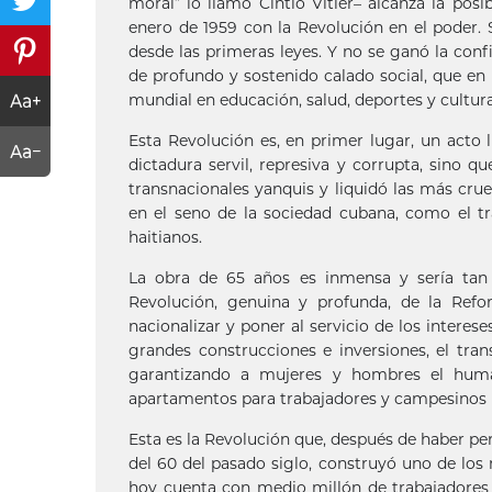
moral” lo llamó Cintio Vitier– alcanza la posi
enero de 1959 con la Revolución en el poder. S
desde las primeras leyes. Y no se ganó la conf
de profundo y sostenido calado social, que en
mundial en educación, salud, deportes y cultura
Esta Revolución es, en primer lugar, un acto l
dictadura servil, represiva y corrupta, sino
transnacionales yanquis y liquidó las más cru
en el seno de la sociedad cubana, como el tra
haitianos.
La obra de 65 años es inmensa y sería tan 
Revolución, genuina y profunda, de la Ref
nacionalizar y poner al servicio de los interese
grandes construcciones e inversiones, el tran
garantizando a mujeres y hombres el huma
apartamentos para trabajadores y campesinos h
Esta es la Revolución que, después de haber p
del 60 del pasado siglo, construyó uno de los
hoy cuenta con medio millón de trabajadores e