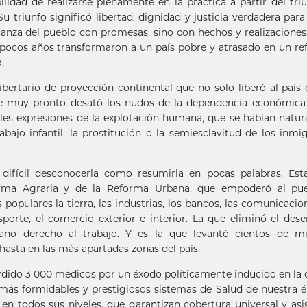
bilidad de realizarse plenamente en la práctica a partir del tri
u triunfo significó libertad, dignidad y justicia verdadera para
ianza del pueblo con promesas, sino con hechos y realizaciones
 pocos años transformaron a un país pobre y atrasado en un re
.
ibertario de proyección continental que no solo liberó al país
 que muy pronto desató los nudos de la dependencia económica
eles expresiones de la explotación humana, que se habían natur
bajo infantil, la prostitución o la semiesclavitud de los inmi
difícil desconocerla como resumirla en pocas palabras. Esta
orma Agraria y de la Reforma Urbana, que empoderó al pue
s populares la tierra, las industrias, los bancos, las comunicacion
sporte, el comercio exterior e interior. La que eliminó el des
no derecho al trabajo. Y es la que levantó cientos de mi
asta en las más apartadas zonas del país.
erdido 3 000 médicos por un éxodo políticamente inducido en la
 más formidables y prestigiosos sistemas de Salud de nuestra 
n todos sus niveles, que garantizan cobertura universal y asi