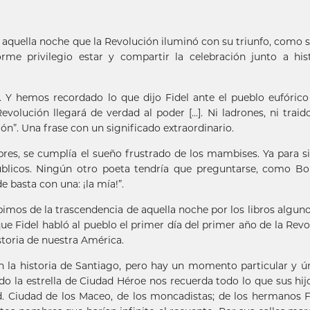
 aquella noche que la Revolución iluminó con su triunfo, como si
me privilegio estar y compartir la celebración junto a his
 Y hemos recordado lo que dijo Fidel ante el pueblo eufórico
evolución llegará de verdad al poder [...]. Ni ladrones, ni traido
ión”. Una frase con un significado extraordinario.
res, se cumplía el sueño frustrado de los mambises. Ya para 
úblicos. Ningún otro poeta tendría que preguntarse, como Bo
 basta con una: ¡la mía!”.
imos de la trascendencia de aquella noche por los libros algun
ue Fidel habló al pueblo el primer día del primer año de la Revo
storia de nuestra América.
 la historia de Santiago, pero hay un momento particular y ún
do la estrella de Ciudad Héroe nos recuerda todo lo que sus hi
ad. Ciudad de los Maceo, de los moncadistas; de los hermanos 