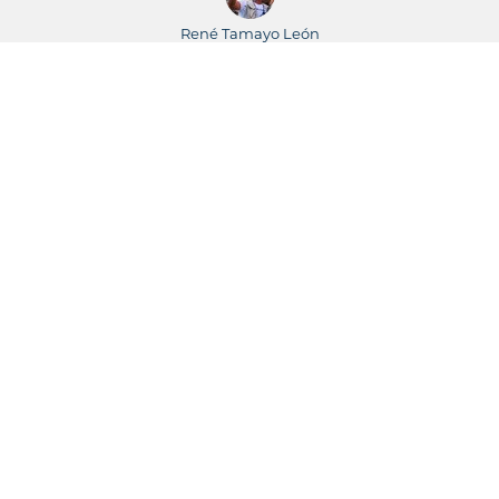
René Tamayo León
Periodista
23
René Tamayo / Leticia Martínez
Periodistas
23
Juventud Rebelde
Newspaper
22
Wilmer Rodríguez
Periodista
22
Miguel Díaz-Canel Bermúdez
President of the Counsil of State and