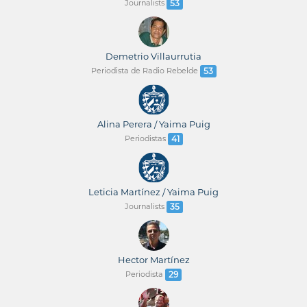
Journalists
53
Demetrio Villaurrutia
Periodista de Radio Rebelde
53
Alina Perera / Yaima Puig
Periodistas
41
Leticia Martínez / Yaima Puig
Journalists
35
Hector Martínez
Periodista
29