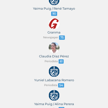
Yaima Puig / René Tamayo
90
Granma
Newspaper
75
Claudia Díaz Pérez
Periodista
61
Yuniel Labacena Romero
Periodista
54
Yaima Puig / Alina Perera