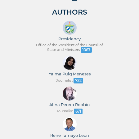
AUTHORS
Presidency
Office of the President of the Counsil of
State and Ministers
1067
Yaima Puig Meneses
Journalist
722
Alina Perera Robbio
Journalist
671
René Tamayo León