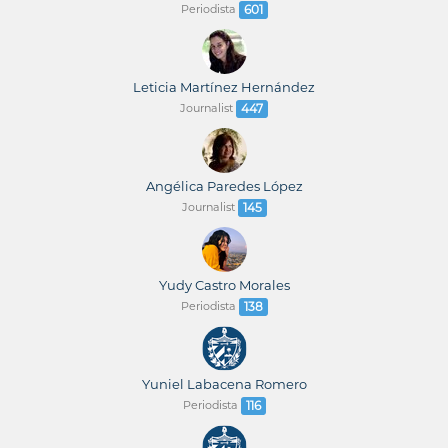
Periodista
601
Leticia Martínez Hernández
Journalist
447
Angélica Paredes López
Journalist
145
Yudy Castro Morales
Periodista
138
Yuniel Labacena Romero
Periodista
116