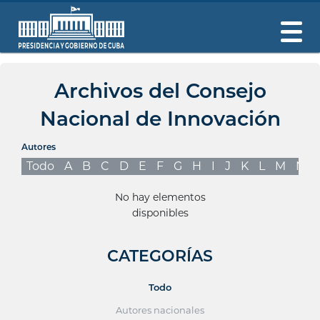
Archivos del Consejo
Nacional de Innovación
Autores
Todo
A
B
C
D
E
F
G
H
I
J
K
L
M
N
No hay elementos
disponibles
CATEGORÍAS
Todo
Autores nacionales