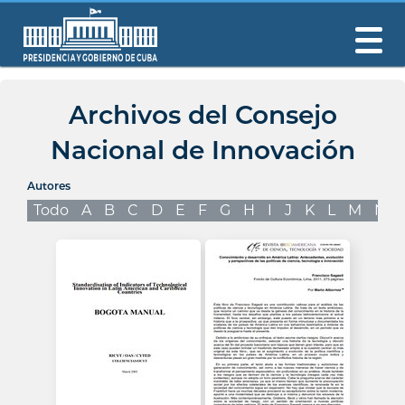
Archivos del Consejo
Nacional de Innovación
Autores
Todo
A
B
C
D
E
F
G
H
I
J
K
L
M
N