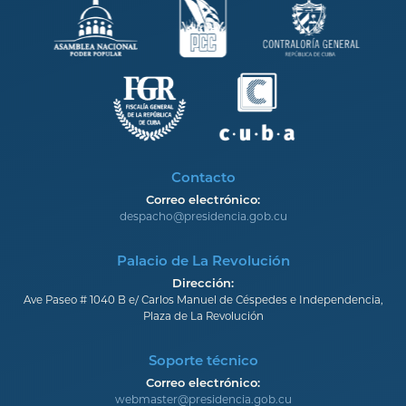
Contacto
Correo electrónico:
despacho@presidencia.gob.cu
Palacio de La Revolución
Dirección:
Ave Paseo # 1040 B e/ Carlos Manuel de Céspedes e Independencia,
Plaza de La Revolución
Soporte técnico
Correo electrónico:
webmaster@presidencia.gob.cu