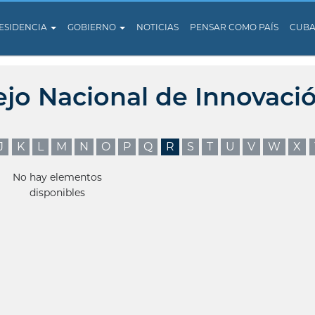
ESIDENCIA
GOBIERNO
NOTICIAS
PENSAR COMO PAÍS
CUB
ejo Nacional de Innovaci
J
K
L
M
N
O
P
Q
R
S
T
U
V
W
X
No hay elementos
disponibles