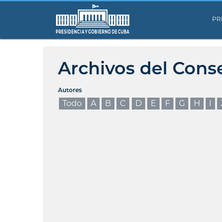
PR
Archivos del Cons
Autores
Todo
A
B
C
D
E
F
G
H
I