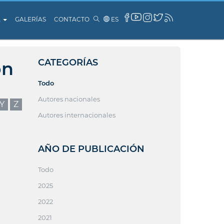
A
GALERÍAS
CONTACTO
ES
CATEGORÍAS
ón
Todo
Autores nacionales
Y
Z
Autores internacionales
AÑO DE PUBLICACIÓN
Todo
2025
2022
2021