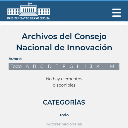
Archivos del Consejo
Nacional de Innovación
Autores
Todo
A
B
C
D
E
F
G
H
I
J
K
L
M
N
No hay elementos
disponibles
CATEGORÍAS
Todo
Autores nacionales