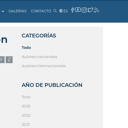
A
GALERÍAS
CONTACTO
ES
CATEGORÍAS
ón
Todo
Autores nacionales
Y
Z
Autores internacionales
AÑO DE PUBLICACIÓN
Todo
2025
2022
2021