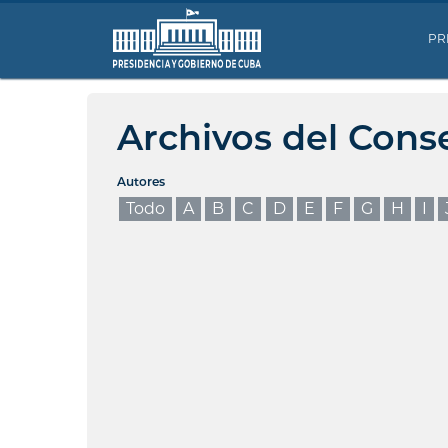
PR
Archivos del Cons
Autores
Todo
A
B
C
D
E
F
G
H
I