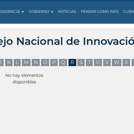
ESIDENCIA
GOBIERNO
NOTICIAS
PENSAR COMO PAÍS
CUB
ejo Nacional de Innovaci
J
K
L
M
N
O
P
Q
R
S
T
U
V
W
X
No hay elementos
disponibles