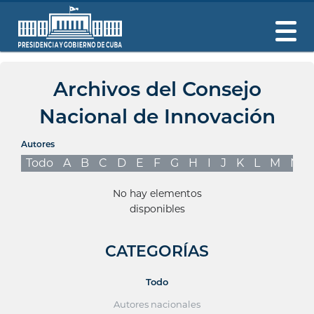
Archivos del Consejo
Nacional de Innovación
Autores
Todo
A
B
C
D
E
F
G
H
I
J
K
L
M
N
No hay elementos
disponibles
CATEGORÍAS
Todo
Autores nacionales