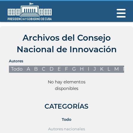
Archivos del Consejo
Nacional de Innovación
Autores
Todo
A
B
C
D
E
F
G
H
I
J
K
L
M
N
No hay elementos
disponibles
CATEGORÍAS
Todo
Autores nacionales