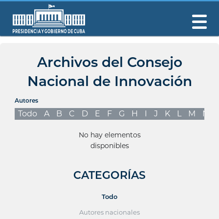
Archivos del Consejo
Nacional de Innovación
Autores
Todo
A
B
C
D
E
F
G
H
I
J
K
L
M
N
No hay elementos
disponibles
CATEGORÍAS
Todo
Autores nacionales