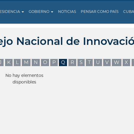
ESIDENCIA
GOBIERNO
NOTICIAS
PENSAR COMO PAÍS
CUB
ejo Nacional de Innovaci
J
K
L
M
N
O
P
Q
R
S
T
U
V
W
X
No hay elementos
disponibles