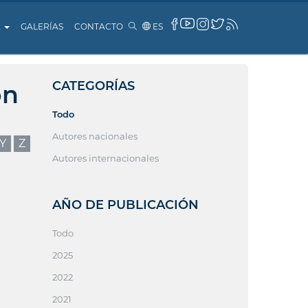
A
GALERÍAS
CONTACTO
ES
CATEGORÍAS
ón
Todo
Autores nacionales
Y
Z
Autores internacionales
AÑO DE PUBLICACIÓN
Todo
2025
2022
2021