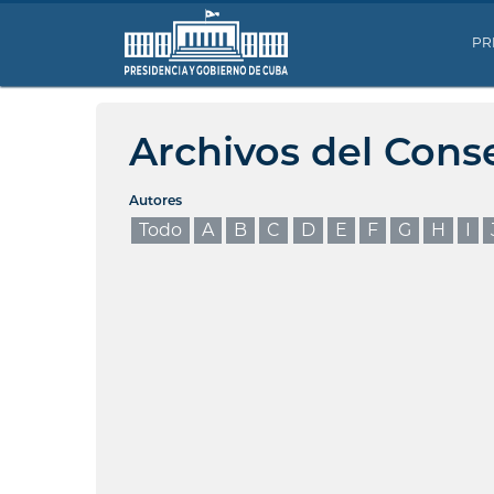
PR
Archivos del Cons
Autores
Todo
A
B
C
D
E
F
G
H
I