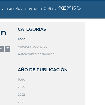
A
GALERÍAS
CONTACTO
ES
CATEGORÍAS
ón
Todo
Autores nacionales
Y
Z
Autores internacionales
AÑO DE PUBLICACIÓN
Todo
2025
2022
2021