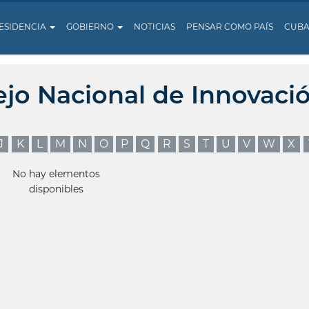
ESIDENCIA
GOBIERNO
NOTICIAS
PENSAR COMO PAÍS
CUB
ejo Nacional de Innovaci
J
K
L
M
N
O
P
Q
R
S
T
U
V
W
X
No hay elementos
disponibles