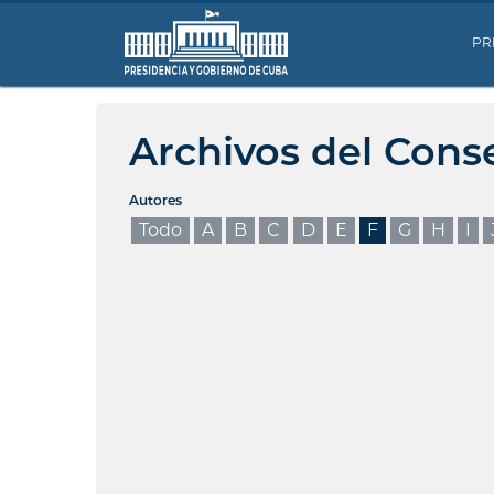
PR
Archivos del Cons
Autores
Todo
A
B
C
D
E
F
G
H
I