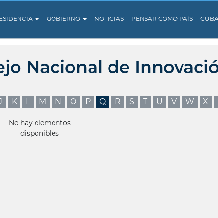
ESIDENCIA
GOBIERNO
NOTICIAS
PENSAR COMO PAÍS
CUB
ejo Nacional de Innovaci
J
K
L
M
N
O
P
Q
R
S
T
U
V
W
X
No hay elementos
disponibles