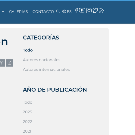
A
GALERÍAS
CONTACTO
ES
CATEGORÍAS
ón
Todo
Autores nacionales
Y
Z
Autores internacionales
AÑO DE PUBLICACIÓN
Todo
2025
2022
2021