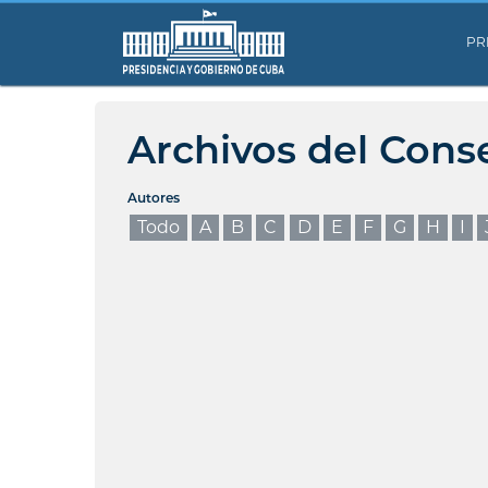
PR
Archivos del Cons
Autores
Todo
A
B
C
D
E
F
G
H
I