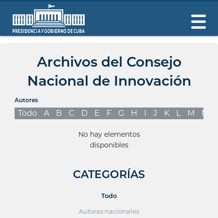
Archivos del Consejo
Nacional de Innovación
Autores
Todo
A
B
C
D
E
F
G
H
I
J
K
L
M
N
No hay elementos
disponibles
CATEGORÍAS
Todo
Autores nacionales