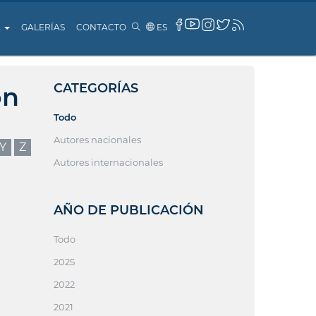
A
GALERÍAS
CONTACTO
ES
CATEGORÍAS
ón
Todo
Autores nacionales
Y
Z
Autores internacionales
AÑO DE PUBLICACIÓN
Todo
2025
2022
2021