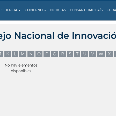
ESIDENCIA
GOBIERNO
NOTICIAS
PENSAR COMO PAÍS
CUB
ejo Nacional de Innovaci
J
K
L
M
N
O
P
Q
R
S
T
U
V
W
X
No hay elementos
disponibles