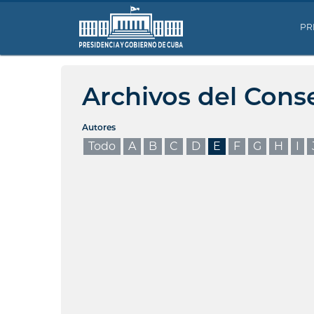
PR
Archivos del Cons
Autores
Todo
A
B
C
D
E
F
G
H
I