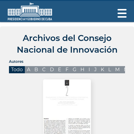
Archivos del Consejo
Nacional de Innovación
Autores
Todo
A
B
C
D
E
F
G
H
I
J
K
L
M
N