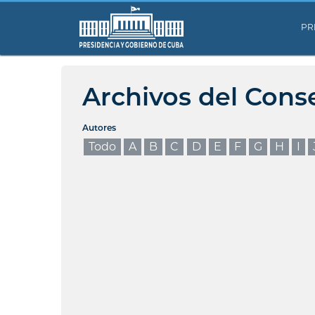
PR
Archivos del Cons
Autores
Todo
A
B
C
D
E
F
G
H
I