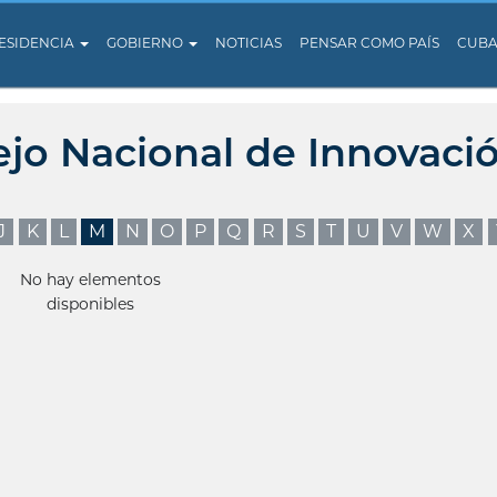
ESIDENCIA
GOBIERNO
NOTICIAS
PENSAR COMO PAÍS
CUB
ejo Nacional de Innovaci
J
K
L
M
N
O
P
Q
R
S
T
U
V
W
X
No hay elementos
disponibles