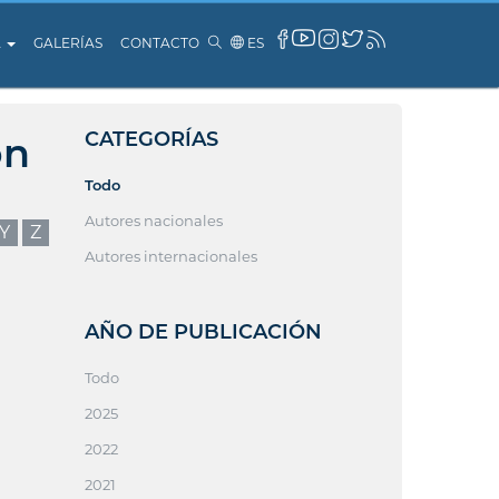
A
GALERÍAS
CONTACTO
ES
CATEGORÍAS
ón
Todo
Autores nacionales
Y
Z
Autores internacionales
AÑO DE PUBLICACIÓN
Todo
2025
2022
2021