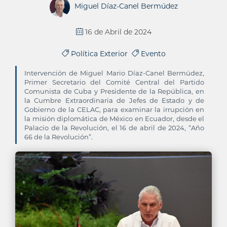
Miguel Díaz-Canel Bermúdez
16 de Abril de 2024
Política Exterior
Evento
Intervención de Miguel Mario Díaz-Canel Bermúdez,
Primer Secretario del Comité Central del Partido
Comunista de Cuba y Presidente de la República, en
la Cumbre Extraordinaria de Jefes de Estado y de
Gobierno de la CELAC, para examinar la irrupción en
la misión diplomática de México en Ecuador, desde el
Palacio de la Revolución, el 16 de abril de 2024, “Año
66 de la Revolución”.