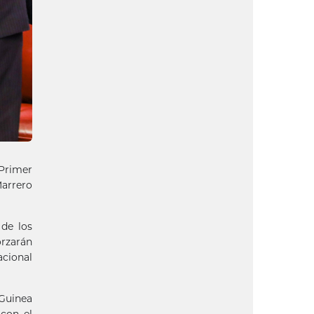
 Primer
Marrero
 de los
orzarán
acional
 Guinea
con el