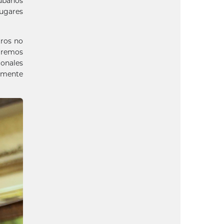
cubanos
lugares
tros no
uiremos
ionales
tamente