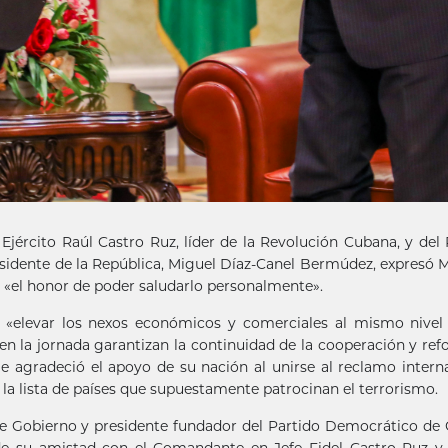
Ejército Raúl Castro Ruz, líder de la Revolución Cubana, y del
esidente de la República, Miguel Díaz-Canel Bermúdez, expresó 
 «el honor de poder saludarlo personalmente».
de «elevar los nexos económicos y comerciales al mismo nivel
 en la jornada garantizan la continuidad de la cooperación y ref
 agradeció el apoyo de su nación al unirse al reclamo intern
 la lista de países que supuestamente patrocinan el terrorismo.
 Gobierno y presidente fundador del Partido Democrático de
e su amistad con el Comandante en Jefe Fidel Castro Ruz y 