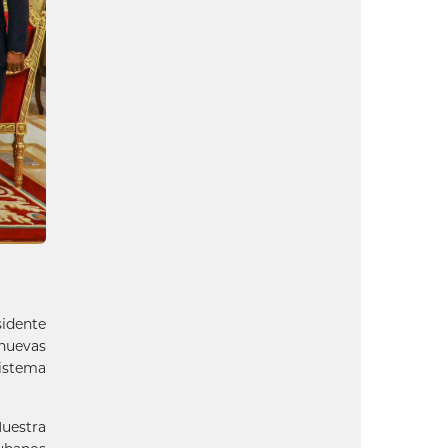
sidente
 nuevas
sistema
uestra