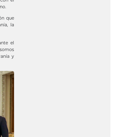
no.
ión que
ía, la
nte el
«somos
ranía y