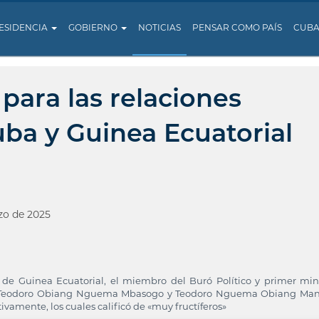
ESIDENCIA
GOBIERNO
NOTICIAS
PENSAR COMO PAÍS
CUB
ara las relaciones
uba y Guinea Ecuatorial
zo de 2025
a de Guinea Ecuatorial, el miembro del Buró Político y primer mini
on Teodoro Obiang Nguema Mbasogo y Teodoro Nguema Obiang Ma
ivamente, los cuales calificó de «muy fructíferos»