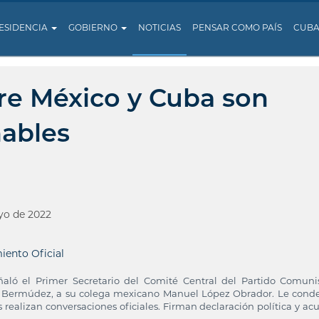
ESIDENCIA
GOBIERNO
NOTICIAS
PENSAR COMO PAÍS
CUB
tre México y Cuba son
ñables
yo de 2022
iento Oficial
aló el Primer Secretario del Comité Central del Partido Comuni
el Bermúdez, a su colega mexicano Manuel López Obrador. Le cond
realizan conversaciones oficiales. Firman declaración política y ac