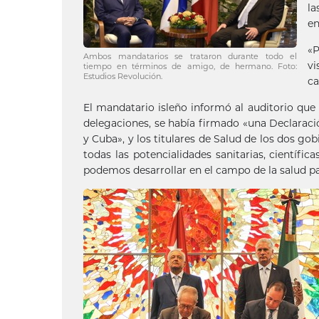
l
en
«P
Ambos mandatarios se trataron durante todo el
vi
tiempo en términos de amigo, de hermano. Foto:
Estudios Revolución.
ca
El mandatario isleño informó al auditorio que 
delegaciones, se había firmado «una Declaració
y Cuba», y los titulares de Salud de los dos g
todas las potencialidades sanitarias, científi
podemos desarrollar en el campo de la salud pa