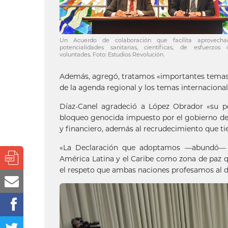
Un Acuerdo de colaboración que facilita aprovecha
potencialidades sanitarias, científicas, de esfuerzos
voluntades. Foto: Estudios Revolución.
Además, agregó, tratamos «importantes temas d
de la agenda regional y los temas internacional
Díaz-Canel agradeció a López Obrador «su p
bloqueo genocida impuesto por el gobierno de
y financiero, además al recrudecimiento que t
«La Declaración que adoptamos —abundó— 
América Latina y el Caribe como zona de paz 
el respeto que ambas naciones profesamos al d