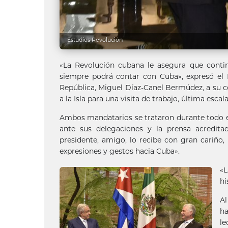
Estudios Revolución
«La Revolución cubana le asegura que conti
siempre podrá contar con Cuba», expresó el P
República, Miguel Díaz-Canel Bermúdez, a su c
a la Isla para una visita de trabajo, última esca
Ambos mandatarios se trataron durante todo e
ante sus delegaciones y la prensa acreditada
presidente, amigo, lo recibe con gran cariño
expresiones y gestos hacia Cuba».
«L
hi
Al
ha
le