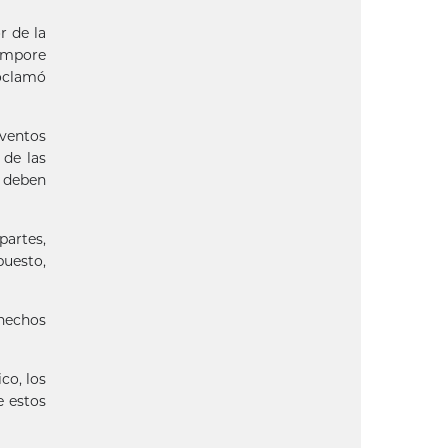
r de la
tempore
roclamó
eventos
 de las
s deben
artes,
puesto,
 hechos
co, los
e estos