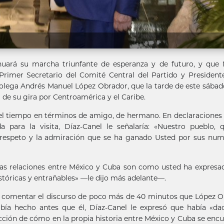
nuará su marcha triunfante de esperanza y de futuro, y que 
rimer Secretario del Comité Central del Partido y President
olega Andrés Manuel López Obrador, que la tarde de este sábad
la de su gira por Centroamérica y el Caribe.
l tiempo en términos de amigo, de hermano. En declaraciones 
 para la visita, Díaz-Canel le señalaría: «Nuestro pueblo, 
, respeto y la admiración que se ha ganado Usted por sus nu
as relaciones entre México y Cuba son como usted ha expresa
stóricas y entrañables» —le dijo más adelante—.
 comentar el discurso de poco más de 40 minutos que López 
bía hecho antes que él, Díaz-Canel le expresó que había «d
cción de cómo en la propia historia entre México y Cuba se enc