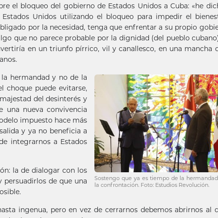
bre el bloqueo del gobierno de Estados Unidos a Cuba: «he di
Estados Unidos utilizando el bloqueo para impedir el bienes
bligado por la necesidad, tenga que enfrentar a su propio gobie
algo que no parece probable por la dignidad (del pueblo cubano
rtiría en un triunfo pírrico, vil y canallesco, en una mancha 
anos.
 la hermandad y no de la
el choque puede evitarse,
 majestad del desinterés y
e una nueva convivencia
 modelo impuesto hace más
salida y ya no beneficia a
 de integrarnos a Estados
ón: la de dialogar con los
Sostengo que ya es tiempo de la hermandad
 persuadirlos de que una
la confrontación. Foto: Estudios Revolución.
osible.
asta ingenua, pero en vez de cerrarnos debemos abrirnos al 