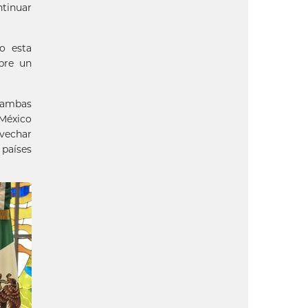
tinuar
o esta
bre un
e ambas
 México
ovechar
 países