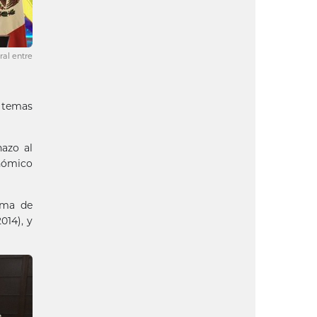
ral entre
s temas
azo al
onómico
ama de
014), y