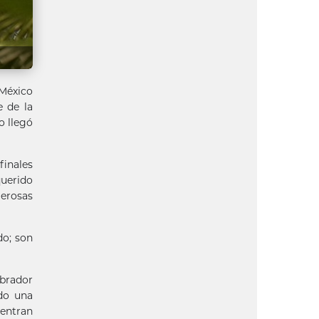
México
e de la
o llegó
finales
querido
merosas
do; son
Obrador
ado una
uentran