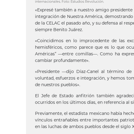
internacionales. Foto: Estudios Revolución.
«Expresé también a nuestro amigo presidente 
integración de Nuestra América, demostrando l
de la CELAC el pasado año, y su defensa al res
siempre Benito Juárez.
«Coincidimos en lo improcedente de las excl
hemisféricos, como parece que es lo que ocu
Américas” —entre comillas—. Como ha expresa
cambiar profundamente».
«Presidente —dijo Díaz-Canel al término d
voluntad, esfuerzos e integración, y hemos tom
de nuestros pueblos».
El Jefe de Estado anfitrión también agradec
ocurridos en los últimos días, en referencia al s
Previamente, el estadista mexicano había hecho 
vínculos entrañables entre importantes patrio
en las luchas de ambos pueblos desde el siglo X