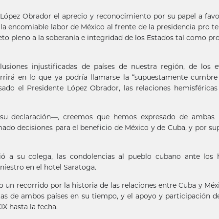
López Obrador el aprecio y reconocimiento por su papel a favo
a encomiable labor de México al frente de la presidencia pro 
peto pleno a la soberanía e integridad de los Estados tal como p
usiones injustificadas de países de nuestra región, de los 
rrirá en lo que ya podría llamarse la “supuestamente cumbre
do el Presidente López Obrador, las relaciones hemisférica
e su declaración—, creemos que hemos expresado de ambas p
ado decisiones para el beneficio de México y de Cuba, y por su
ió a su colega, las condolencias al pueblo cubano ante los
iniestro en el hotel Saratoga.
un recorrido por la historia de las relaciones entre Cuba y Méxi
tas de ambos países en su tiempo, y el apoyo y participación d
IX hasta la fecha.