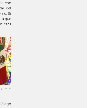
cho con
tar del
rno. Si
) a que
de esas
 y no de
diálogo