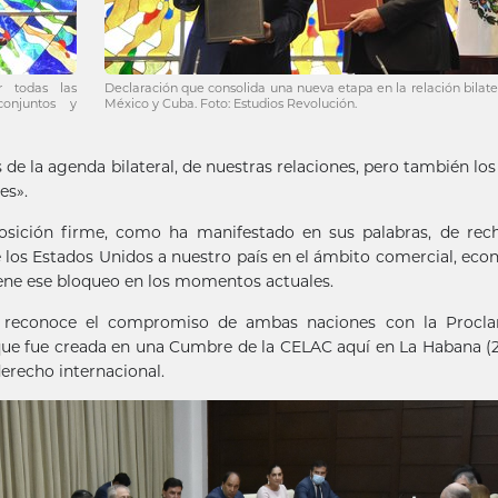
r todas las
Declaración que consolida una nueva etapa en la relación bilate
 conjuntos y
México y Cuba. Foto: Estudios Revolución.
e la agenda bilateral, de nuestras relaciones, pero también lo
es».
osición firme, como ha manifestado en sus palabras, de rech
 los Estados Unidos a nuestro país en el ámbito comercial, ec
iene ese bloqueo en los momentos actuales.
reconoce el compromiso de ambas naciones con la Procl
que fue creada en una Cumbre de la CELAC aquí en La Habana (2
erecho internacional.