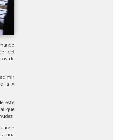
tomando
dor del
stos de
ladimir
e la X
de este
 al que
rmúdez.
 cuando
ara una