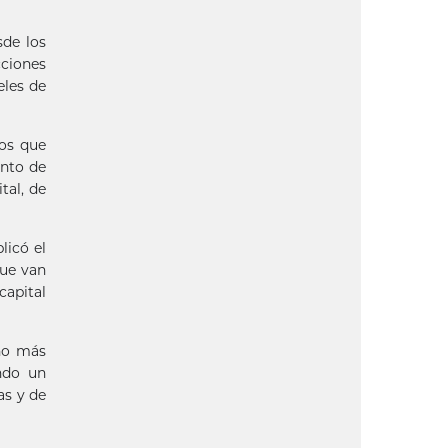
sde los
cciones
eles de
tos que
ento de
tal, de
licó el
que van
capital
cho más
ndo un
as y de