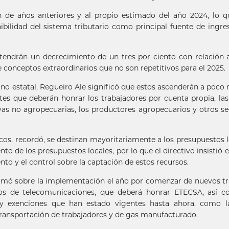
ión de años anteriores y al propio estimado del año 2024, lo 
ibilidad del sistema tributario como principal fuente de ingre
, tendrán un decrecimiento de un tres por ciento con relación 
 conceptos extraordinarios que no son repetitivos para el 2025.
 no estatal, Regueiro Ale significó que estos ascenderán a poco
rtes que deberán honrar los trabajadores por cuenta propia, la
as no agropecuarias, los productores agropecuarios y otros se
cos, recordó, se destinan mayoritariamente a los presupuestos l
to de los presupuestos locales, por lo que el directivo insistió e
nto y el control sobre la captación de estos recursos.
ormó sobre la implementación el año por comenzar de nuevos tr
ios de telecomunicaciones, que deberá honrar ETECSA, así c
 y exenciones que han estado vigentes hasta ahora, como l
 transportación de trabajadores y de gas manufacturado.