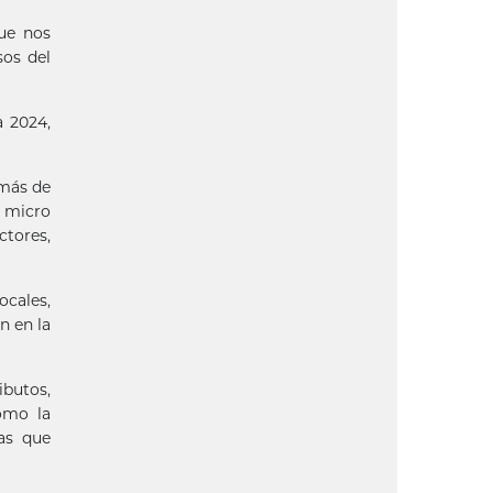
que nos
sos del
a 2024,
 más de
s micro
ctores,
ocales,
n en la
ibutos,
omo la
as que