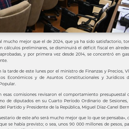
 mucho mejor que el de 2024, que ya ha sido satisfactorio, 
cálculos preliminares, se disminuirá el déficit fiscal en alrede
e aprobadas, y por primera vez desde 2014, se concentró en ga
nte.
 la tarde de este lunes por el ministro de Finanzas y Precios, V
tos Económicos y de Asuntos Constitucionales y Jurídicos d
Popular.
an esas comisiones revisaron el comportamiento presupuestal 
leno de diputados en su Cuarto Período Ordinario de Sesiones,
 del Partido y Presidente de la República, Miguel Díaz-Canel Be
uestario de este año será mucho mejor que lo que se pensaba»,
que se había previsto; o sea, unos 90 000 millones de pesos, p