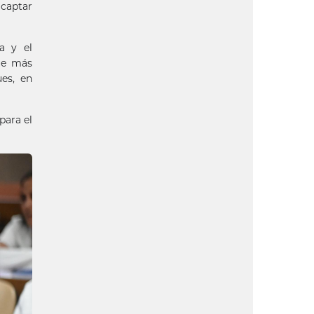
 captar
na y el
que más
ues, en
para el