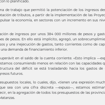
on lo planificado.
ma de trabajo que permitió la potenciación de los ingresos de
captación de tributos, a partir de la implementación de las Proye
mpulsar la economía, en sectores con un incremento en sus niv
tación de ingresos por unos 384 000 millones de pesos y gas
s de pesos. En ello está implícito, agregó, un sobrecumplimi
os y una inejecución de gastos, tanto corrientes como de capi
a una demanda de financiamiento inferior.
uperávit en el saldo de la cuenta corriente. «Esto implica —exp
e estamos consumiendo menos en relación con las capacidades 
tructura del déficit se está trasladando hacia los gastos de 
gresos futuros.
esupuestos locales, lo cuales, dijo, «tienen una expresión mu
unque sea con una cifra discreta —expuso—, estamos estima
ecir, en la agregación de todos los presupuestos de las provinci
Matanzas.