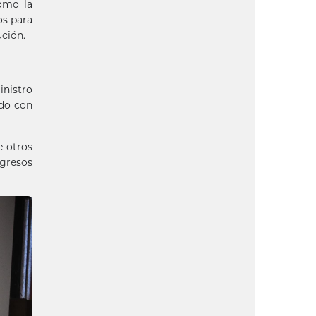
omo la
os para
ución.
inistro
ado con
e otros
gresos