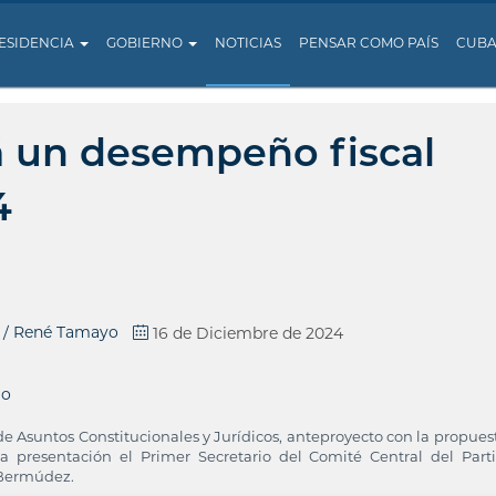
ESIDENCIA
GOBIERNO
NOTICIAS
PENSAR COMO PAÍS
CUB
á un desempeño fiscal
4
a / René Tamayo
16 de Diciembre de 2024
jo
 Asuntos Constitucionales y Jurídicos, anteproyecto con la propues
la presentación el Primer Secretario del Comité Central del Part
 Bermúdez.