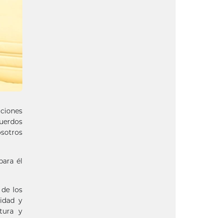
ciones
cuerdos
osotros
para él
 de los
idad y
tura y