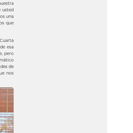
nuestra
e usted
mos una
los que
 Cuarta
 de esa
e, pero
imático
ades de
que nos