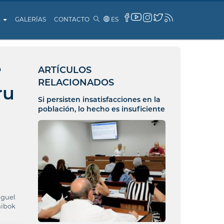
A
GALERÍAS
CONTACTO
ES
e
ARTÍCULOS
RELACIONADOS
ru
Si persisten insatisfacciones en la
población, lo hecho es insuficiente
iguel
nibok