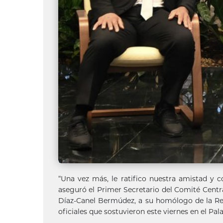
“Una vez más, le ratifico nuestra amistad y c
aseguró el Primer Secretario del Comité Centr
Díaz-Canel Bermúdez, a su homólogo de la Re
oficiales que sostuvieron este viernes en el Pal