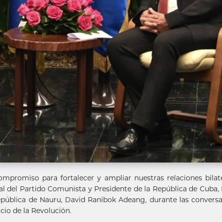
ompromiso para fortalecer y ampliar nuestras relaciones bilate
al del Partido Comunista y Presidente de la República de Cuba,
pública de Nauru, David Ranibok Adeang, durante las convers
acio de la Revolución.