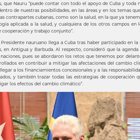
ás, que Nauru “puede contar con todo el apoyo de Cuba y toda 
entro de nuestras posibilidades, en las áreas y en los temas qu
las contrapartes cubanas, como son la salud, en la que ya tene
logía aplicada a la salud, y cualquiera de los otros campos en 
 cooperación y trabajo conjunto”.
 Presidente nauruano llega a Cuba tras haber participado en la
s, en Antigua y Barbuda. Al respecto, consideró que la agenda
s naciones, pues se abordaron los retos que tenemos por delant
rollados en contribuir a mitigar las afectaciones del cambio cl
llegar a los financiamientos concesionales y a las responsabilid
lados, y también trazar todas las estrategias de cooperación 
igar los efectos del cambio climático”.