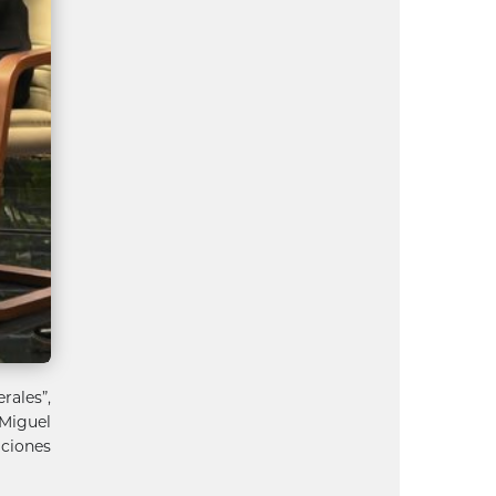
rales”,
 Miguel
aciones