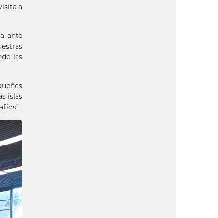
isita a
sa ante
uestras
ndo las
equeños
s islas
fíos”.