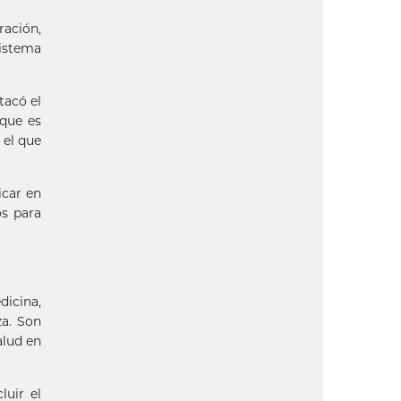
ración,
istema
tacó el
 que es
 el que
icar en
os para
dicina,
za. Son
alud en
luir el