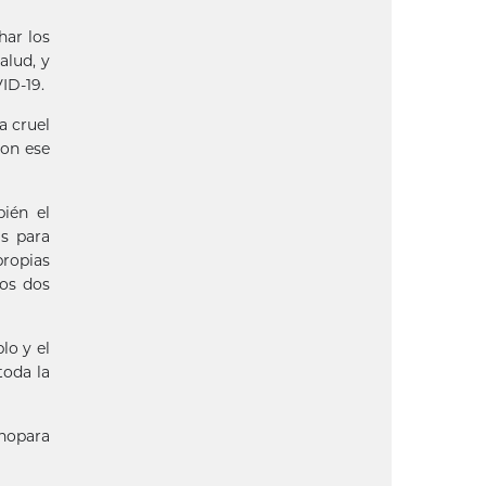
har los
alud, y
ID-19.
a cruel
con ese
bién el
as para
propias
los dos
lo y el
toda la
inopara