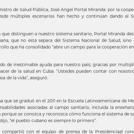
istro de Salud Pública, José Angel Portal Miranda: por la coope
sde múltiples escenarios han hecho y continúan dando al S
as que distinguen a nuestro sistema sanitario, Portal Miranda des
ubana, que no está separa del Sistema Nacional de Salud, sino
arrollo que ha consolidado “abre un campo para la cooperación en
sido de inestimable ayuda para nuestro país; gracias por multipl
hacer de la salud en Cuba. “Ustedes pueden contar con nosotr
a de la vida”, aseguró.
a que se graduó en el 2011 en la Escuela Latinoamericana de Me
sabilidades asociadas al campo sanitario, incluida la enseñan
ía porque se conozca y reconozca cómo funciona el sistema de s
dijo, “el pueblo cubano es siempre lo primero”.
 compartió con el equipo de prensa de la Presidenciaal conc