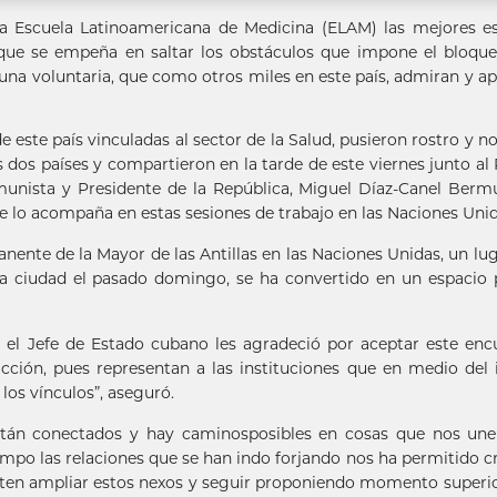
 Escuela Latinoamericana de Medicina (ELAM) las mejores es
 que se empeña en saltar los obstáculos que impone el bloqu
na voluntaria, que como otros miles en este país, admiran y a
e este país vinculadas al sector de la Salud, pusieron rostro y 
 dos países y compartieron en la tarde de este viernes junto al
munista y Presidente de la República, Miguel Díaz-Canel Berm
e lo acompaña en estas sesiones de trabajo en las Naciones Unid
anente de la Mayor de las Antillas en las Naciones Unidas, un lu
a ciudad el pasado domingo, se ha convertido en un espacio 
a el Jefe de Estado cubano les agradeció por aceptar este enc
acción, pues representan a las instituciones que en medio del 
os vínculos”, aseguró.
están conectados y hay caminosposibles en cosas que nos une
iempo las relaciones que se han indo forjando nos ha permitido c
iten ampliar estos nexos y seguir proponiendo momento superi