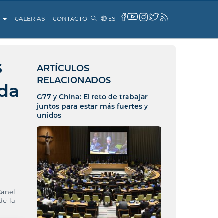
A
GALERÍAS
CONTACTO
ES
s
ARTÍCULOS
RELACIONADOS
ida
G77 y China: El reto de trabajar
juntos para estar más fuertes y
unidos
Canel
de la