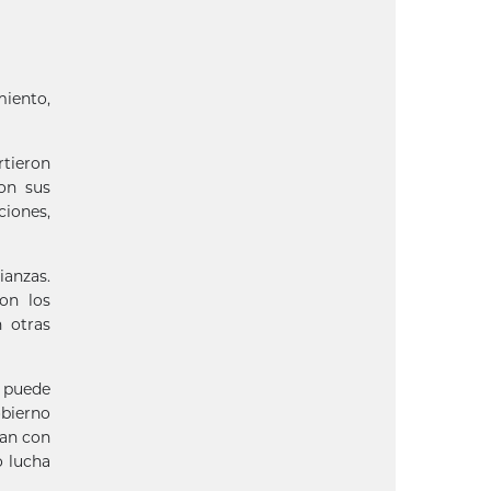
miento,
rtieron
ron sus
ciones,
ianzas.
on los
 otras
e puede
obierno
ran con
o lucha