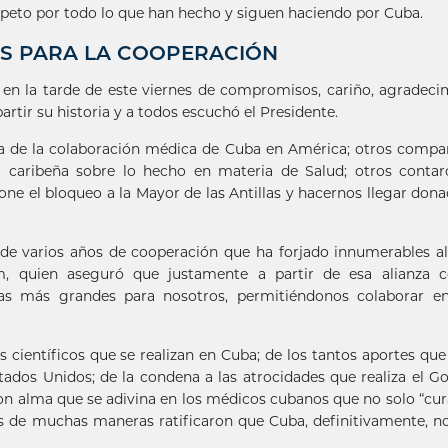
respeto por todo lo que han hecho y siguen haciendo por Cuba.
S PARA LA COOPERACIÓN
 en la tarde de este viernes de compromisos, cariño, agradeci
tir su historia y a todos escuchó el Presidente.
ria de la colaboración médica de Cuba en América; otros compa
la caribeña sobre lo hecho en materia de Salud; otros conta
one el bloqueo a la Mayor de las Antillas y hacernos llegar dona
a de varios años de cooperación que ha forjado innumerables al
m, quien aseguró que justamente a partir de esa alianza c
tas más grandes para nosotros, permitiéndonos colaborar en
os científicos que se realizan en Cuba; de los tantos aportes qu
tados Unidos; de la condena a las atrocidades que realiza el G
on alma que se adivina en los médicos cubanos que no solo “cu
ras de muchas maneras ratificaron que Cuba, definitivamente, n