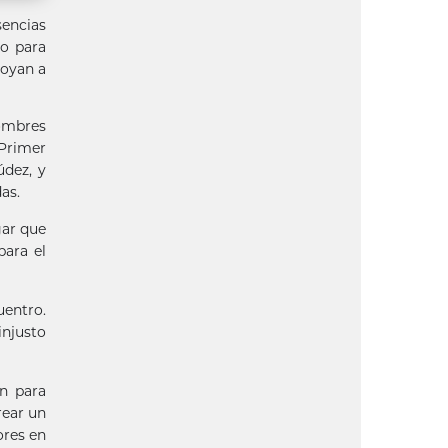
encias
eo para
poyan a
nombres
 Primer
údez, y
as.
gar que
para el
uentro.
injusto
n para
rear un
ores en