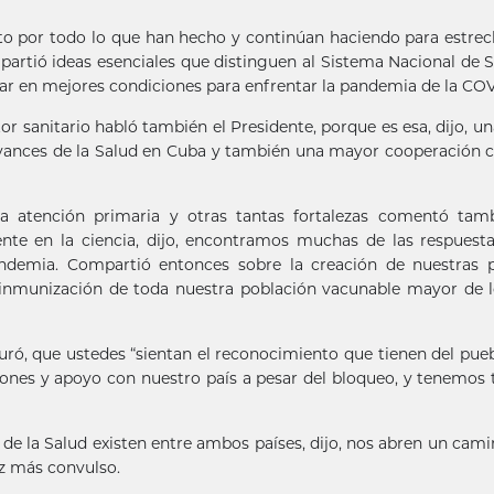
to por todo lo que han hecho y continúan haciendo para estrec
partió ideas esenciales que distinguen al Sistema Nacional de S
ar en mejores condiciones para enfrentar la pandemia de la COV
r sanitario habló también el Presidente, porque es esa, dijo, un
 avances de la Salud en Cuba y también una mayor cooperación 
 la atención primaria y otras tantas fortalezas comentó tam
nte en la ciencia, dijo, encontramos muchas de las respuest
andemia. Compartió entonces sobre la creación de nuestras 
la inmunización de toda nuestra población vacunable mayor de 
ró, que ustedes “sientan el reconocimiento que tienen del pueb
ones y apoyo con nuestro país a pesar del bloqueo, y tenemos 
r de la Salud existen entre ambos países, dijo, nos abren un cam
z más convulso.