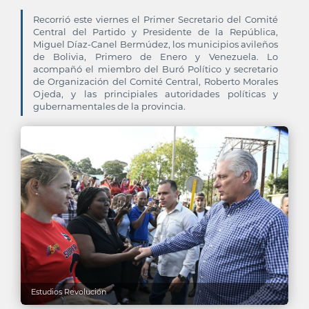
Recorrió este viernes el Primer Secretario del Comité
Central del Partido y Presidente de la República,
Miguel Díaz-Canel Bermúdez, los municipios avileños
de Bolivia, Primero de Enero y Venezuela. Lo
acompañó el miembro del Buró Político y secretario
de Organización del Comité Central, Roberto Morales
Ojeda, y las principiales autoridades políticas y
gubernamentales de la provincia.
Estudios Revolución