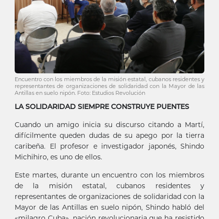
Encuentro con los miembros de la misión estatal, cubanos residentes y
representantes de organizaciones de solidaridad con la Mayor de las
Antillas en suelo nipón. Foto: Estudios Revolución
LA SOLIDARIDAD SIEMPRE CONSTRUYE PUENTES
Cuando un amigo inicia su discurso citando a Martí,
difícilmente queden dudas de su apego por la tierra
caribeña. El profesor e investigador japonés, Shindo
Michihiro, es uno de ellos.
Este martes, durante un encuentro con los miembros
de la misión estatal, cubanos residentes y
representantes de organizaciones de solidaridad con la
Mayor de las Antillas en suelo nipón, Shindo habló del
«milagro Cuba», nación revolucionaria que ha resistido