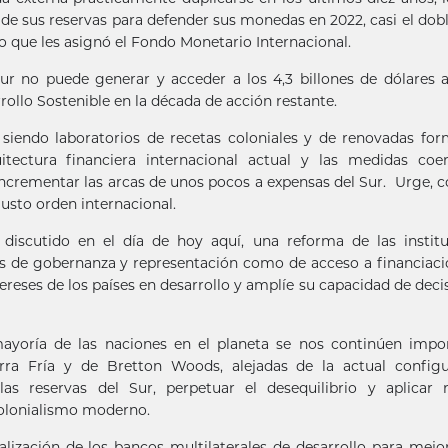
de sus reservas para defender sus monedas en 2022, casi el dobl
 que les asignó el Fondo Monetario Internacional.
ur no puede generar y acceder a los 4,3 billones de dólares 
rollo Sostenible en la década de acción restante.
siendo laboratorios de recetas coloniales y de renovadas fo
ectura financiera internacional actual y las medidas coerc
e incrementar las arcas de unos pocos a expensas del Sur. Urge, 
justo orden internacional.
 discutido en el día de hoy aquí, una reforma de las instit
nes de gobernanza y representación como de acceso a financiac
reses de los países en desarrollo y amplíe su capacidad de deci
mayoría de las naciones en el planeta se nos continúen imp
erra Fría y de Bretton Woods, alejadas de la actual configu
as reservas del Sur, perpetuar el desequilibrio y aplicar 
colonialismo moderno.
alización de los bancos multilaterales de desarrollo para mejo