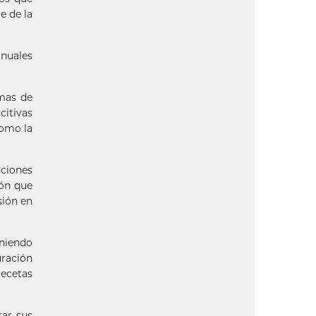
e de la
anuales
rmas de
itivas
como la
uciones
ión que
sión en
oniendo
ración
recetas
rar sus