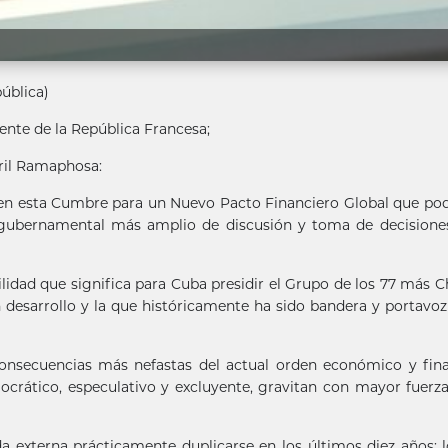
pública)
nte de la República Francesa;
yril Ramaphosa:
r en esta Cumbre para un Nuevo Pacto Financiero Global que pod
rgubernamental más amplio de discusión y toma de decisione
lidad que significa para Cuba presidir el Grupo de los 77 más Ch
desarrollo y la que históricamente ha sido bandera y portavoz
consecuencias más nefastas del actual orden económico y fin
ocrático, especulativo y excluyente, gravitan con mayor fuerz
a externa prácticamente duplicarse en los últimos diez años; 