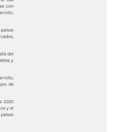
ses con
rrollo,
 países
cados,
llá del
ables y
rrollo,
ipio de
ta 2020
os y el
 países