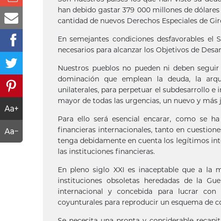
han debido gastar 379 000 millones de dólares 
cantidad de nuevos Derechos Especiales de Giro
En semejantes condiciones desfavorables el S
necesarios para alcanzar los Objetivos de Desar
Nuestros pueblos no pueden ni deben seguir 
dominación que emplean la deuda, la arquit
unilaterales, para perpetuar el subdesarrollo 
mayor de todas las urgencias, un nuevo y más 
Para ello será esencial encarar, como se ha
financieras internacionales, tanto en cuestio
tenga debidamente en cuenta los legítimos inte
las instituciones financieras.
En pleno siglo XXI es inaceptable que a la 
instituciones obsoletas heredadas de la Gu
internacional y concebida para lucrar con l
coyunturales para reproducir un esquema de 
Se necesita una pronta y considerable recapit