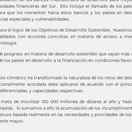
idades financieras del Sur. Ello incluye el llamado de los paí
ra que los reorienten hacia estos bancos y los países en desa
cias especiales y vulnerabilidades.
ra el logro de los Objetivos de Desarrollo Sostenible. Nuestros
spaldados con acciones concretas en materia de acceso a mer
cnología.
e progreso en materia de desarrollo sostenible que vayan más a
e los países en desarrollo a la financiación en condiciones favor
 climático ha transformado la naturaleza de los retos del desa
acionalmente acordada debe aplicarse de acuerdo con el princ
iferenciadas, y capacidades respectivas.
meta de movilizar 100 000 millones de dólares al año y has
mplido. Si sumamos a ello la acumulación de los incumplimient
stuvo basada realmente en las necesidades y prioridades de los
mente mayor.