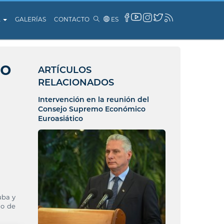
A
GALERÍAS
CONTACTO
ES
to
ARTÍCULOS
RELACIONADOS
Intervención en la reunión del
Consejo Supremo Económico
Euroasiático
uba y
io de