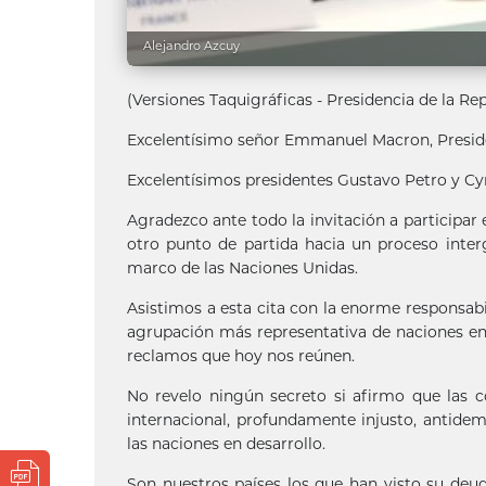
Alejandro Azcuy
(Versiones Taquigráficas - Presidencia de la Re
Excelentísimo señor Emmanuel Macron, Preside
Excelentísimos presidentes Gustavo Petro y C
Agradezco ante todo la invitación a participa
otro punto de partida hacia un proceso inte
marco de las Naciones Unidas.
Asistimos a esta cita con la enorme responsabi
agrupación más representativa de naciones en 
reclamos que hoy nos reúnen.
No revelo ningún secreto si afirmo que las 
internacional, profundamente injusto, antidem
las naciones en desarrollo.
Son nuestros países los que han visto su deud