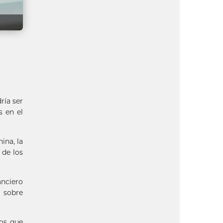
ría ser
s en el
ina, la
 de los
anciero
a sobre
los que