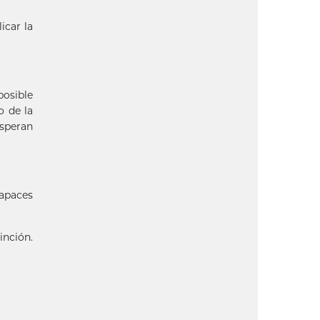
icar la
posible
o de la
esperan
capaces
inción.