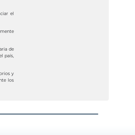
ciar el
iamente
aria de
l país,
orios y
nte los