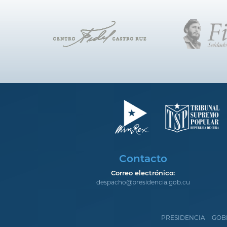
Contacto
Correo electrónico:
despacho@presidencia.gob.cu
PRESIDENCIA
GOB