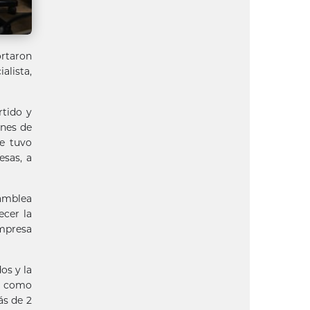
ortaron
alista,
rtido y
ones de
ue tuvo
esas, a
samblea
ecer la
Empresa
os y la
ió como
ás de 2