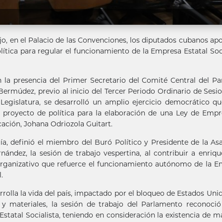
, en el Palacio de las Convenciones, los diputados cubanos ap
lítica para regular el funcionamiento de la Empresa Estatal Soci
 la presencia del Primer Secretario del Comité Central del Pa
Bermúdez, previo al inicio del Tercer Periodo Ordinario de Sesi
Legislatura, se desarrolló un amplio ejercicio democrático q
proyecto de política para la elaboración de una Ley de Empr
cación, Johana Odriozola Guitart.
ía, definió el miembro del Buró Político y Presidente de la A
ández, la sesión de trabajo vespertina, al contribuir a enriqu
 organizativo que refuerce el funcionamiento autónomo de la 
.
rrolla la vida del país, impactado por el bloqueo de Estados Unid
s y materiales, la sesión de trabajo del Parlamento reconoc
Estatal Socialista, teniendo en consideración la existencia de m