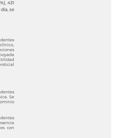
%), 431
día, se
edentes
línico,
eciones
apoyada
tilidad
sticial
edentes
ica. Se
dominio
edentes
resencia
les con