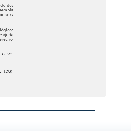
edentes
Terapia
onares.
lógicos
Mejoría
erecho.
s casos
l total