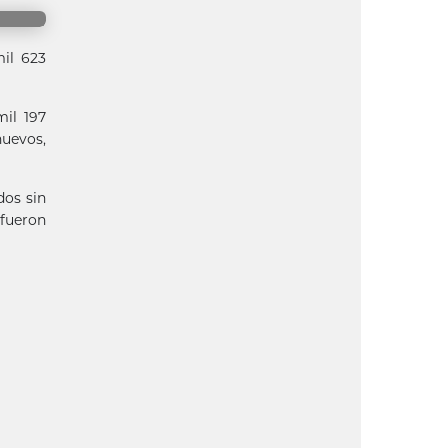
mil 623
mil 197
nuevos,
dos sin
 fueron