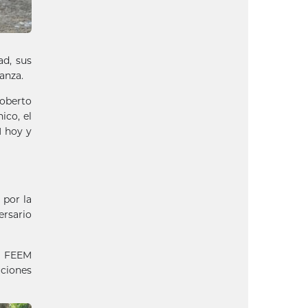
ad, sus
anza.
Roberto
ico, el
M hoy y
 por la
ersario
la FEEM
uciones