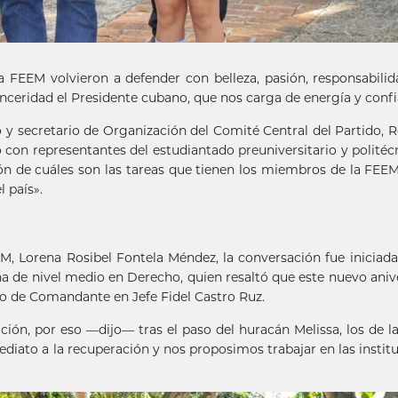
FEEM volvieron a defender con belleza, pasión, responsabilid
 sinceridad el Presidente cubano, que nos carga de energía y confi
y secretario de Organización del Comité Central del Partido, 
o con representantes del estudiantado preuniversitario y politécn
ón de cuáles son las tareas que tienen los miembros de la FEE
 país».
M, Lorena Rosibel Fontela Méndez, la conversación fue iniciada
 de nivel medio en Derecho, quien resaltó que este nuevo aniv
io de Comandante en Jefe Fidel Castro Ruz.
ón, por eso —dijo— tras el paso del huracán Melissa, los de 
iato a la recuperación y nos proposimos trabajar en las instit