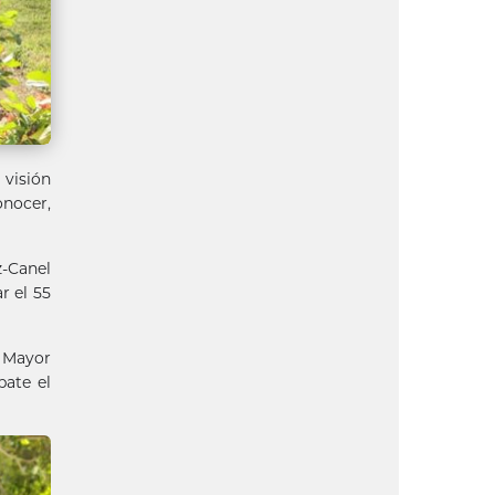
 visión
onocer,
z-Canel
r el 55
o Mayor
bate el