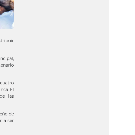
tribuir
ncipal,
tenario
 cuatro
inca El
de las
peño de
r a ser