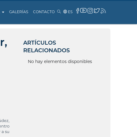
A
GALERÍAS
CONTACTO
ES
r,
ARTÍCULOS
RELACIONADOS
No hay elementos disponibles
údez,
entro
 a su