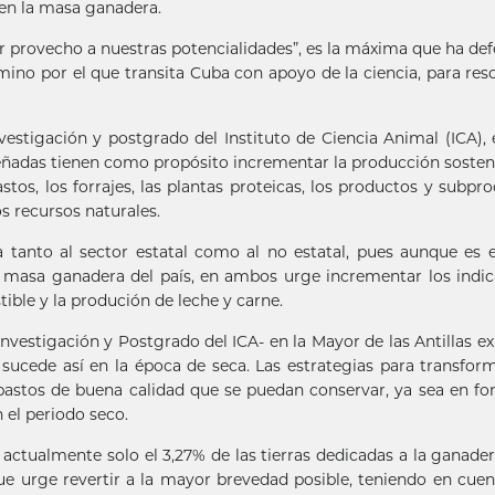
d en la masa ganadera.
r provecho a nuestras potencialidades”, es la máxima que ha de
mino por el que transita Cuba con apoyo de la ciencia, para reso
nvestigación y postgrado del Instituto de Ciencia Animal (ICA), 
señadas tienen como propósito incrementar la producción sosten
os, los forrajes, las plantas proteicas, los productos y subpr
os recursos naturales.
a tanto al sector estatal como al no estatal, pues aunque es 
 masa ganadera del país, en ambos urge incrementar los indi
ible y la produción de leche y carne.
Investigación y Postgrado del ICA- en la Mayor de las Antillas ex
 sucede así en la época de seca. Las estrategias para transfor
 pastos de buena calidad que se puedan conservar, ya sea en f
 el periodo seco.
actualmente solo el 3,27% de las tierras dedicadas a la ganader
ue urge revertir a la mayor brevedad posible, teniendo en cuen