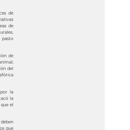
ces de
ativas
reas de
urales,
 pasto
ción de
animal;
ión del
sfórica
por la
tacó la
 que el
e deben
dos que