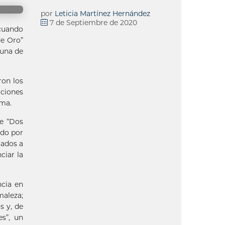
por
Leticia Martínez Hernández
7 de Septiembre de 2020
 cuando
de Oro”
“una de
ron los
ciones
rma.
se “Dos
ado por
iados a
ciar la
ncia en
maleza;
s y, de
s”, un