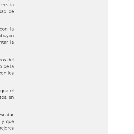
ecesita
dad de
con la
ribuyen
ntar la
pos del
o de la
con los
 que el
tos, en
escatar
e y que
mejores