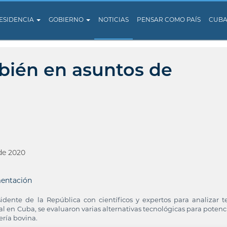
ESIDENCIA
GOBIERNO
NOTICIAS
PENSAR COMO PAÍS
CUB
ambién en asuntos de
de 2020
entación
dente de la República con científicos y expertos para analizar 
al en Cuba, se evaluaron varias alternativas tecnológicas para potenci
ría bovina.