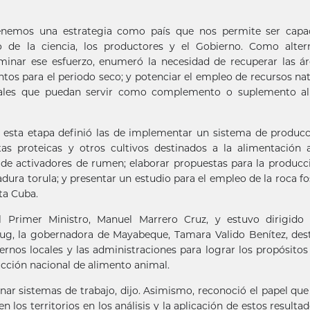
 tenemos una estrategia como país que nos permite ser capa
o de la ciencia, los productores y el Gobierno. Como altern
minar ese esfuerzo, enumeró la necesidad de recuperar las á
entos para el periodo seco; y potenciar el empleo de recursos nat
iales que puedan servir como complemento o suplemento al
en esta etapa definió las de implementar un sistema de produc
ntas proteicas y otros cultivos destinados a la alimentación 
 de activadores de rumen; elaborar propuestas para la producc
dura torula; y presentar un estudio para el empleo de la roca fo
ta Cuba.
 Primer Ministro, Manuel Marrero Cruz, y estuvo dirigido 
g, la gobernadora de Mayabeque, Tamara Valido Benítez, des
rnos locales y las administraciones para lograr los propósitos
ucción nacional de alimento animal.
nar sistemas de trabajo, dijo. Asimismo, reconoció el papel qu
los territorios en los análisis y la aplicación de estos resulta