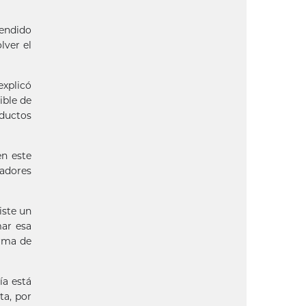
fendido
lver el
explicó
ible de
oductos
en este
cadores
iste un
mar esa
orma de
ía está
ta, por