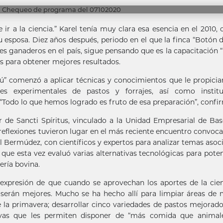
 a la ciencia.” Karel tenía muy clara esa esencia en el 2010,
u esposa. Diez años después, periodo en el que la finca “Botón 
s ganaderos en el país, sigue pensando que es la capacitación 
 para obtener mejores resultados.
” comenzó a aplicar técnicas y conocimientos que le propicia
nes experimentales de pastos y forrajes, así como institu
. “Todo lo que hemos logrado es fruto de esa preparación”, confi
 de Sancti Spíritus, vinculado a la Unidad Empresarial de Ba
reflexiones tuvieron lugar en el más reciente encuentro convoc
el Bermúdez, con científicos y expertos para analizar temas asoc
 que esta vez evaluó varias alternativas tecnológicas para poten
ería bovina.
 expresión de que cuando se aprovechan los aportes de la cie
e serán mejores. Mucho se ha hecho allí para limpiar áreas de 
e la primavera; desarrollar cinco variedades de pastos mejorado
tivas que les permiten disponer de “más comida que animale