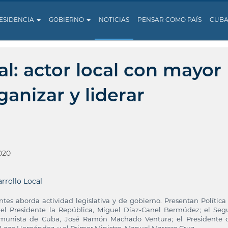
ESIDENCIA
GOBIERNO
NOTICIAS
PENSAR COMO PAÍS
CUB
l: actor local con mayor
anizar y liderar
020
rrollo Local
es aborda actividad legislativa y de gobierno. Presentan Política
ron, el Presidente la República, Miguel Díaz-Canel Bermúdez; el Se
Comunista de Cuba, José Ramón Machado Ventura; el Presidente 