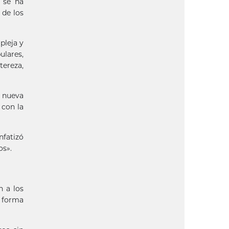
, se ha
 de los
pleja y
ulares,
tereza,
 nueva
 con la
nfatizó
os».
n a los
e forma