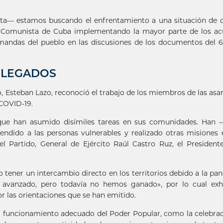
sta— estamos buscando el enfrentamiento a una situación de cr
do Comunista de Cuba implementando la mayor parte de los a
mandas del pueblo en las discusiones de los documentos del 6
ELEGADOS
o, Esteban Lazo, reconoció el trabajo de los miembros de las as
COVID-19.
 que han asumido disímiles tareas en sus comunidades. Han 
dido a las personas vulnerables y realizado otras misiones
el Partido, General de Ejército Raúl Castro Ruz, el President
tener un intercambio directo en los territorios debido a la pa
vanzado, pero todavía no hemos ganado», por lo cual exh
r las orientaciones que se han emitido.
el funcionamiento adecuado del Poder Popular, como la celebra