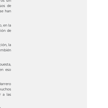
ros sin
esos de
 se han
, en la
ción de
ión, la
También
puesta,
en eso
Marrero
muchos
 a las