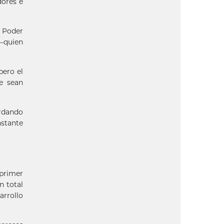
dores e
l Poder
 —quien
pero el
e sean
ordando
nstante
eprimer
n total
arrollo