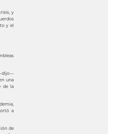
isis, y
cuerdos
to y el
ambleas
—dijo—
 en una
e de la
ndemia,
ortó a
ción de