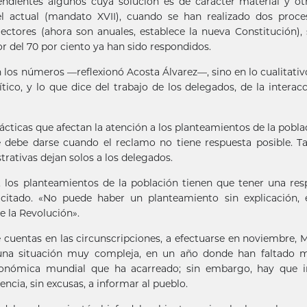
dientes algunos cuya solución es de carácter material y ot
el actual (mandato XVII), cuando se han realizado dos proc
ectores (ahora son anuales, establece la nueva Constitución),
or del 70 por ciento ya han sido respondidos.
n los números —reflexionó Acosta Álvarez—, sino en lo cualitativo
tico, y lo que dice del trabajo de los delegados, de la interac
ácticas que afectan la atención a los planteamientos de la poblac
ue debe darse cuando el reclamo no tiene respuesta posible. 
rativas dejan solos a los delegados.
, los planteamientos de la población tienen que tener una res
citado. «No puede haber un planteamiento sin explicación, 
e la Revolución».
e cuentas en las circunscripciones, a efectuarse en noviembre, 
 una situación muy compleja, en un año donde han faltado 
económica mundial que ha acarreado; sin embargo, hay que ir
ncia, sin excusas, a informar al pueblo.