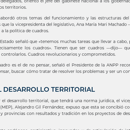
delegados, orientó el jefe del gabinete nacional a los goberna
s territorios.
abordó otros temas del funcionamiento y las estructuras de
s que la vicepresidenta del legislativo, Ana María Mari Machado
 a la política de cuadros.
 Estado señaló que «tenemos muchas tareas que llevar a cabo, 
cisamente los cuadros». Tienen que ser cuadros —dijo— qu
de controlarlos. Cuadros revolucionarios y comprometidos.
dro es el de no pensar, señaló el Presidente de la ANPP rec
pensar, buscar cómo tratar de resolver los problemas y ser un co
L DESARROLLO TERRITORIAL
 el desarrollo territorial, que tendrá una norma jurídica, el vic
 (MEP), Alejandro Gil Fernández, expuso que esta se concibió co
 y provincias con resultados y tradición en los proyectos de des