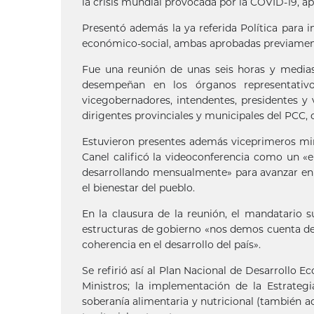
la crisis mundial provocada por la COVID-19, ap
Presentó además la ya referida Política para im
económico-social, ambas aprobadas previament
Fue una reunión de unas seis horas y media
desempeñan en los órganos representativo
vicegobernadores, intendentes, presidentes y 
dirigentes provinciales y municipales del PCC, c
Estuvieron presentes además viceprimeros minis
Canel calificó la videoconferencia como un «
desarrollando mensualmente» para avanzar en l
el bienestar del pueblo.
En la clausura de la reunión, el mandatario 
estructuras de gobierno «nos demos cuenta d
coherencia en el desarrollo del país».
Se refirió así al Plan Nacional de Desarrollo 
Ministros; la implementación de la Estrateg
soberanía alimentaria y nutricional (también ac