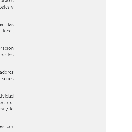
tereses
pales y
ar las
 local,
ración
 de los
cadores
s sedes
tividad
eñar el
es y la
res por