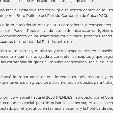
robada el pasado 16 de julio por el Consejo de Ministros.
pulsar el desarrollo territorial, que se inserta dentro de la Est
e por el Buró Político del Partido Comunista de Cuba (PCC).
s a la que asistieron más de 700 compañeras y compañeros 
s del Poder Popular y de sus administraciones (goberna
vicepresidentes de las asambleas municipales, primeros secret
uadros territoriales del Partido, entre otros).
tros, ministras y ministros, y otros responsables en la nación
encuentro que aclara, ayuda a concretar conceptos y que seg
as estrategias dirigidas al impulso económico y social de la n
subrayó la importancia de que intendentes, gobernadores y to
e que tenemos un grupo de instrumentos aprobados para traba
Económico y Social hasta el 2030 (PENDES), aprobado por el Con
ia económica-social para impulsar la economía; el Plan naci
eptado por el ejecutivo en la misma sesión); y la Política de des