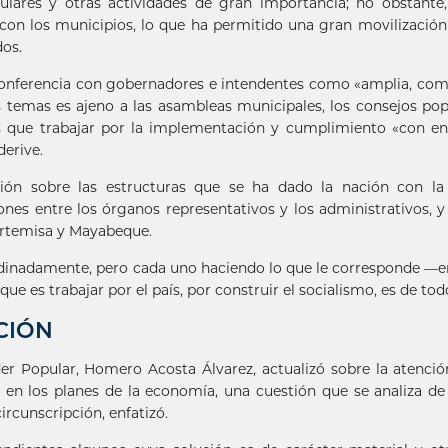
ulares y otras actividades de gran importancia; no obstante
con los municipios, lo que ha permitido una gran movilización
dos.
oconferencia con gobernadores e intendentes como «amplia, com
 temas es ajeno a las asambleas municipales, los consejos pop
s que trabajar por la implementación y cumplimiento «con en
derive.
sión sobre las estructuras que se ha dado la nación con la
ones entre los órganos representativos y los administrativos, y
 Artemisa y Mayabeque.
inadamente, pero cada uno haciendo lo que le corresponde —e
ue es trabajar por el país, por construir el socialismo, es de tod
CIÓN
er Popular, Homero Acosta Álvarez, actualizó sobre la atenció
n en los planes de la economía, una cuestión que se analiza d
rcunscripción, enfatizó.