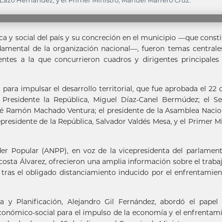
azo Hernández, y el Primer Ministro, Manuel Marrero Cruz.
ica y social del país y su concreción en el municipio —que consti
ndamental de la organización nacional—, fueron temas centrale
ntes a la que concurrieron cuadros y dirigentes principales
para impulsar el desarrollo territorial, que fue aprobada el 22 d
el Presidente la República, Miguel Díaz-Canel Bermúdez; el 
sé Ramón Machado Ventura; el presidente de la Asamblea Nacio
presidente de la República, Salvador Valdés Mesa, y el Primer Mi
er Popular (ANPP), en voz de la vicepresidenta del parlamen
osta Álvarez, ofrecieron una amplia información sobre el trabaj
 tras el obligado distanciamiento inducido por el enfrentamien
a y Planificación, Alejandro Gil Fernández, abordó el papel
económico-social para el impulso de la economía y el enfrentam