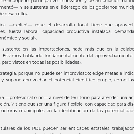
te endógeno, participativo, innovador, y de articulación de in
umentó—. Y se sustenta en el liderazgo de los gobiernos munici
de desarrollo».
ca —explicó— «que el desarrollo local tiene que aprovech
es, fuerza laboral, capacidad productiva instalada, demanda
onómico y social».
 sustente en las importaciones, nada más que en la colabo
as”. Estamos hablando fundamentalmente del aprovechamiento
pero vistos en todas las posibilidades».
strategia, porque no puede ser improvisado; exige metas e indi
 supone aprovechar el potencial científico propio, como la
 —profesional o no— a nivel de territorio para atender una ac
ión. Y tiene que ser una figura flexible, con capacidad para dis
ucturas municipales en la identificación de las potencialidad
itulares de los PDL pueden ser entidades estatales, trabajado