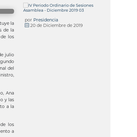
por
Presidencia
tuye la
20 de Diciembre de 2019
s de la
 de los
e julio
Segundo
nal del
nistro,
to, Ana
o y las
to a la
 de los
iento a