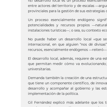
«El desarrollo local es un proceso esencialmen
entre actores del territorio y de escalas —arg
provinciales para la gestión de sus estrategias 
Un proceso esencialmente endógeno signifi
potencialidades y recursos propios —natural
instalaciones turísticas—; o sea, su contexto ec
No puede haber un desarrollo local «que se
internacional, en que alguien “nos dé divis
recursos, esencialmente endógenos —reiteró—, 
El desarrollo local, además, requiere de una e
que permitan medir cómo va evolucionando; y
universitarias.
Demanda también la creación de una estructura
que tiene un componente científico, de innovac
desarrollo y acompañar al gobierno y las estr
implementación de la política.
Gil Fernández explicó más adelante que los t