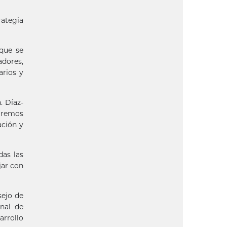
rategia
que se
dores,
arios y
. Díaz-
uiremos
ación y
das las
jar con
sejo de
onal de
arrollo