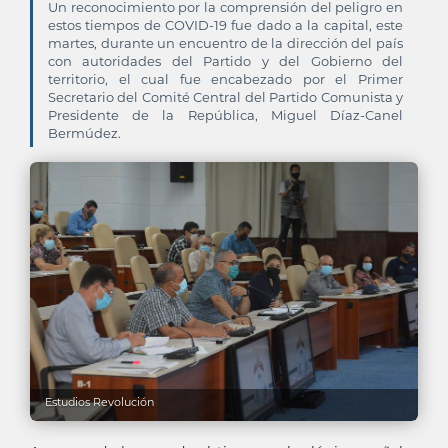
Un reconocimiento por la comprensión del peligro en
estos tiempos de COVID-19 fue dado a la capital, este
martes, durante un encuentro de la dirección del país
con autoridades del Partido y del Gobierno del
territorio, el cual fue encabezado por el Primer
Secretario del Comité Central del Partido Comunista y
Presidente de la República, Miguel Díaz-Canel
Bermúdez.
Estudios Revolución