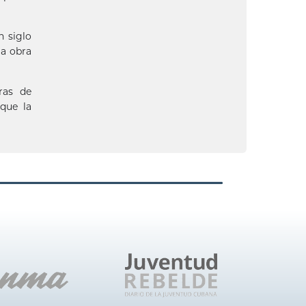
n siglo
la obra
ras de
que la