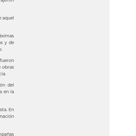
e aquel
máximas
as y de
o.
fueron
e obras
ia.
ón del
s en la
sta. En
 nación
ampañas