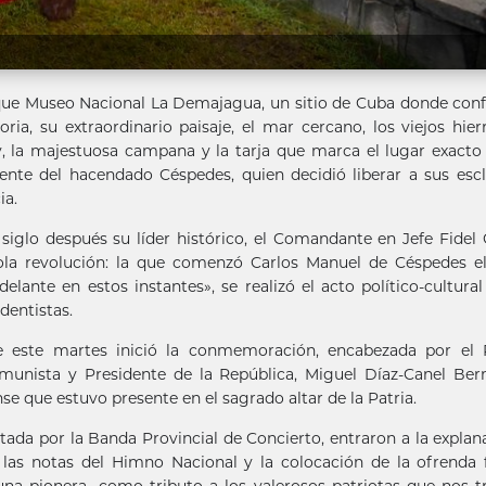
 Museo Nacional La Demajagua, un sitio de Cuba donde confl
ia, su extraordinario paisaje, el mar cercano, los viejos hier
y, la majestuosa campana y la tarja que marca el lugar exact
ente del hacendado Céspedes, quien decidió liberar a sus esc
ia.
iglo después su líder histórico, el Comandante en Jefe Fidel 
ola revolución: la que comenzó Carlos Manuel de Céspedes e
lante en estos instantes», se realizó el acto político-cultural
dentistas.
e este martes inició la conmemoración, encabezada por el 
omunista y Presidente de la República, Miguel Díaz-Canel Be
e que estuvo presente en el sagrado altar de la Patria.
ada por la Banda Provincial de Concierto, entraron a la explan
las notas del Himno Nacional y la colocación de la ofrenda f
na pionera- como tributo a los valerosos patriotas que nos t