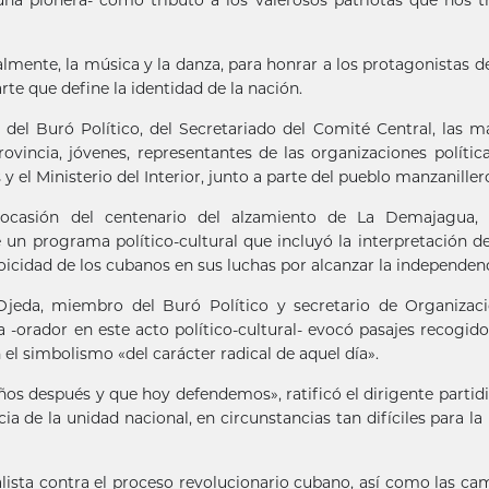
mente, la música y la danza, para honrar a los protagonistas d
te que define la identidad de la nación.
el Buró Político, del Secretariado del Comité Central, las 
ovincia, jóvenes, representantes de las organizaciones polític
 el Ministerio del Interior, junto a parte del pueblo manzaniller
 ocasión del centenario del alzamiento de La Demajagua, 
 un programa político-cultural que incluyó la interpretación d
oicidad de los cubanos en sus luchas por alcanzar la independenc
jeda, miembro del Buró Político y secretario de Organizaci
-orador en este acto político-cultural- evocó pasajes recogido
 el simbolismo «del carácter radical de aquel día».
ños después y que hoy defendemos», ratificó el dirigente partidi
ia de la unidad nacional, en circunstancias tan difíciles para la
alista contra el proceso revolucionario cubano, así como las c