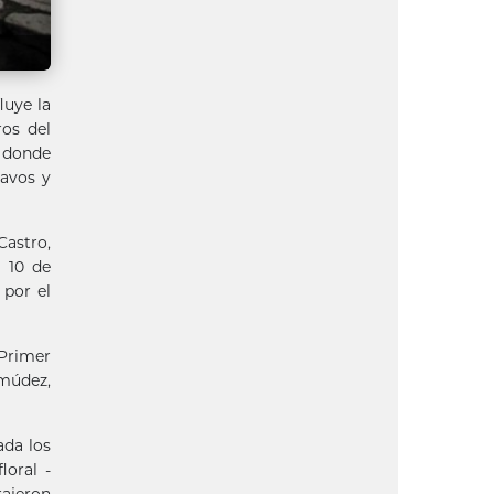
uye la
ros del
o donde
lavos y
Castro,
l 10 de
 por el
Primer
rmúdez,
ada los
loral -
rajeron