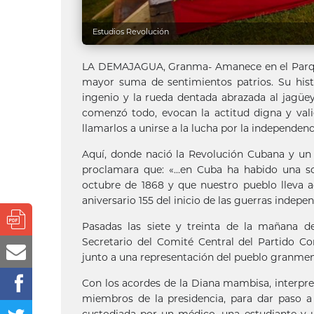
Estudios Revolución
LA DEMAJAGUA, Granma- Amanece en el Parque
mayor suma de sentimientos patrios. Su histor
ingenio y la rueda dentada abrazada al jagüe
comenzó todo, evocan la actitud digna y vali
llamarlos a unirse a la lucha por la independenc
Aquí, donde nació la Revolución Cubana y un s
proclamara que: «...en Cuba ha habido una s
octubre de 1868 y que nuestro pueblo lleva ade
aniversario 155 del inicio de las guerras indepen
Pasadas las siete y treinta de la mañana d
Secretario del Comité Central del Partido C
junto a una representación del pueblo granmens
Con los acordes de la Diana mambisa, interpret
miembros de la presidencia, para dar paso a 
custodiada por un médico, una estudiante y u