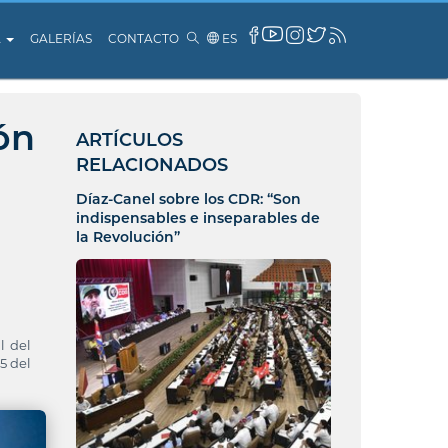
A
GALERÍAS
CONTACTO
ES
ón
ARTÍCULOS
RELACIONADOS
Díaz-Canel sobre los CDR: “Son
indispensables e inseparables de
la Revolución”
l del
5 del