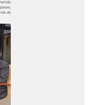
Partido
países,
tida de