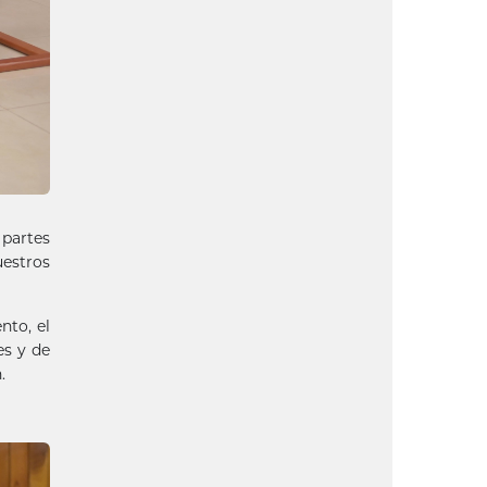
 partes
uestros
nto, el
es y de
.