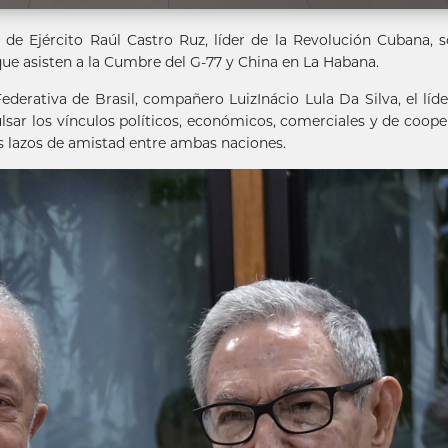
 de Ejército Raúl Castro Ruz, líder de la Revolución Cubana, 
ue asisten a la Cumbre del G-77 y China en La Habana.
ederativa de Brasil, compañero LuizInácio Lula Da Silva, el líde
sar los vínculos políticos, económicos, comerciales y de coope
s lazos de amistad entre ambas naciones.