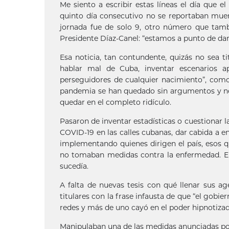
Me siento a escribir estas líneas el día que 
quinto día consecutivo no se reportaban mue
jornada fue de solo 9, otro número que tambi
Presidente Díaz-Canel: “estamos a punto de dar 
Esa noticia, tan contundente, quizás no sea 
hablar mal de Cuba, inventar escenarios a
perseguidores de cualquier nacimiento”, como d
pandemia se han quedado sin argumentos y nec
quedar en el completo ridículo.
Pasaron de inventar estadísticas o cuestionar l
COVID-19 en las calles cubanas, dar cabida a 
implementando quienes dirigen el país, esos 
no tomaban medidas contra la enfermedad. E
sucedía.
A falta de nuevas tesis con qué llenar sus a
titulares con la frase infausta de que “el gob
redes y más de uno cayó en el poder hipnotizad
Manipulaban una de las medidas anunciadas por