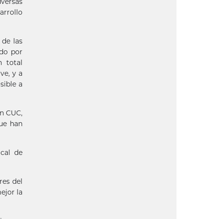
dversas
arrollo
 de las
ndo por
n total
ve, y a
sible a
en CUC,
que han
cal de
res del
ejor la