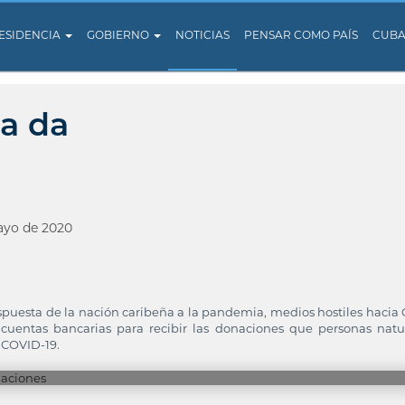
ESIDENCIA
GOBIERNO
NOTICIAS
PENSAR COMO PAÍS
CUB
a da
ayo de 2020
espuesta de la nación caribeña a la pandemia, medios hostiles hacia
cuentas bancarias para recibir las donaciones que personas natu
 COVID-19.