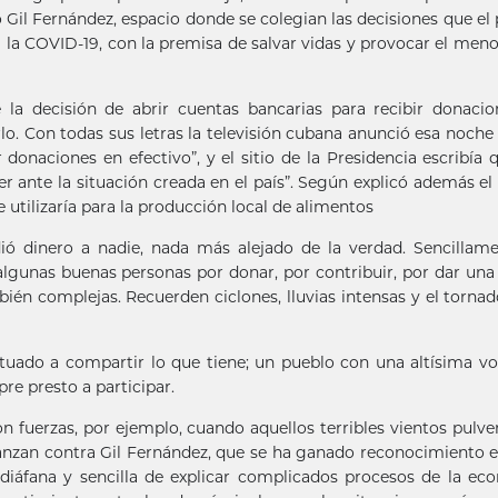
o Gil Fernández, espacio donde se colegian las decisiones que el 
a la COVID-19, con la premisa de salvar vidas y provocar el men
la decisión de abrir cuentas bancarias para recibir donaci
lo. Con todas sus letras la televisión cubana anunció esa noche
r donaciones en efectivo”, y el sitio de la Presidencia escribía 
r ante la situación creada en el país”. Según explicó además el t
se utilizaría para la producción local de alimentos
 dinero a nadie, nada más alejado de la verdad. Sencillame
 algunas buenas personas por donar, por contribuir, por dar un
én complejas. Recuerden ciclones, lluvias intensas y el tornad
ituado a compartir lo que tiene; un pueblo con una altísima v
re presto a participar.
n fuerzas, por ejemplo, cuando aquellos terribles vientos pulve
lanzan contra Gil Fernández, que se ha ganado reconocimiento e
iáfana y sencilla de explicar complicados procesos de la ec