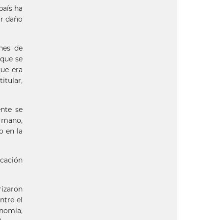
país ha
or daño
ones de
 que se
que era
itular,
nte se
a mano,
o en la
ocación
rizaron
ntre el
onomía,