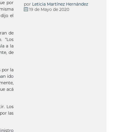
que por
por
Leticia Martínez Hernández
a misma
19 de Mayo de 2020
dijo el
aran de
. “Los
la a la
nte, de
 por la
han ido
amente,
ue acá
ir. Los
por las
inistro