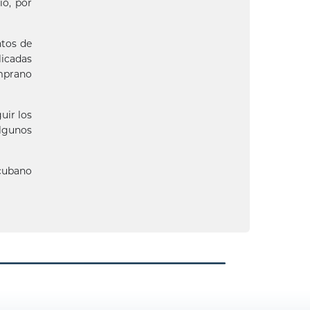
io, por
ntos de
licadas
emprano
uir los
Algunos
 cubano