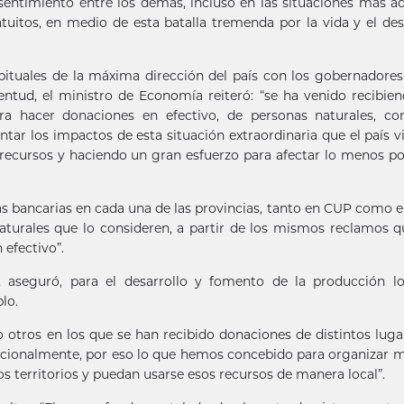
sentimiento entre los demás, incluso en las situaciones más a
uitos, en medio de esta batalla tremenda por la vida y el des
bituales de la máxima dirección del país con los gobernadores
ventud, el ministro de Economía reiteró: “se ha venido recibie
ara hacer donaciones en efectivo, de personas naturales, co
ntar los impactos de esta situación extraordinaria que el país vi
 recursos y haciendo un gran esfuerzo para afectar lo menos po
as bancarias en cada una de las provincias, tanto en CUP como 
aturales que lo consideren, a partir de los mismos reclamos 
 efectivo”.
, aseguró, para el desarrollo y fomento de la producción lo
lo.
o otros en los que se han recibido donaciones de distintos luga
nacionalmente, por eso lo que hemos concebido para organizar m
os territorios y puedan usarse esos recursos de manera local”.