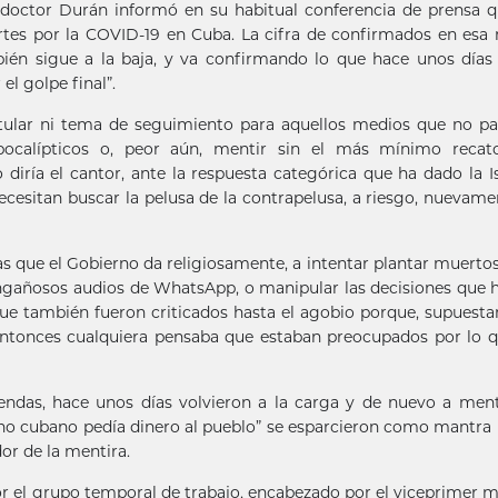
el doctor Durán informó en su habitual conferencia de prensa 
rtes por la COVID-19 en Cuba. La cifra de confirmados en es
én sigue a la baja, y va confirmando lo que hace unos días 
el golpe final”.
titular ni tema de seguimiento para aquellos medios que no p
pocalípticos o, peor aún, mentir sin el más mínimo recato
iría el cantor, ante la respuesta categórica que ha dado la Is
esitan buscar la pelusa de la contrapelusa, a riesgo, nuevame
as que el Gobierno da religiosamente, a intentar plantar muertos
engañosos audios de WhatsApp, o manipular las decisiones que 
que también fueron criticados hasta el agobio porque, supuest
ntonces cualquiera pensaba que estaban preocupados por lo q
gendas, hace unos días volvieron a la carga y de nuevo a ment
ierno cubano pedía dinero al pueblo” se esparcieron como mantra 
or de la mentira.
 el grupo temporal de trabajo, encabezado por el viceprimer m