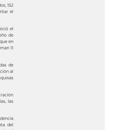
os, 152
ntar el
ició el
seño de
 que en
uman 11
idas de
ción al
squisas
ración
as, las
idencia
nta del