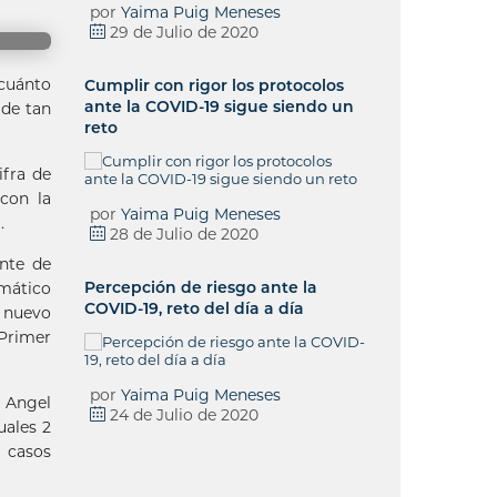
por
Yaima Puig Meneses
29 de Julio de 2020
cuánto
Cumplir con rigor los protocolos
ante la COVID-19 sigue siendo un
 de tan
reto
ifra de
 con la
por
Yaima Puig Meneses
.
28 de Julio de 2020
ente de
Percepción de riesgo ante la
emático
COVID-19, reto del día a día
l nuevo
 Primer
por
Yaima Puig Meneses
é Angel
24 de Julio de 2020
uales 2
 casos