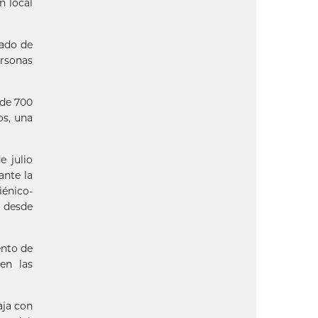
n local
nado de
ersonas
 de 700
os, una
e julio
ante la
iénico-
9 desde
ento de
 en las
aja con