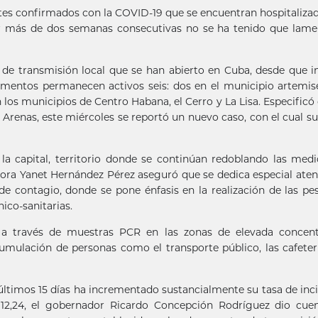
entes confirmados con la COVID-19 que se encuentran hospitalizad
or más de dos semanas consecutivas no se ha tenido que lame
 de transmisión local que se han abierto en Cuba, desde que in
mentos permanecen activos seis: dos en el municipio artemi
 los municipios de Centro Habana, el Cerro y La Lisa. Especificó
 Arenas, este miércoles se reportó un nuevo caso, con el cual s
a capital, territorio donde se continúan redoblando las med
ora Yanet Hernández Pérez aseguró que se dedica especial aten
de contagio, donde se pone énfasis en la realización de las pe
ico-sanitarias.
o a través de muestras PCR en las zonas de elevada concent
umulación de personas como el transporte público, las cafeterí
últimos 15 días ha incrementado sustancialmente su tasa de inc
 12,24, el gobernador Ricardo Concepción Rodríguez dio cue