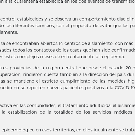
 a la cuarentena establecida en los dos eventos de transmisió
control establecidos y se observa un comportamiento discipli
o los diferentes servicios, con el propósito de evitar que las p
riamente.
misa se encontraban abiertos 14 centros de aislamiento, con más
esados todos los contactos de los casos que han sido confirmad
en estos complejos meses de enfrentamiento a la epidemia.
 tres provincias de la región central que desde el pasado 20 d
cuperación, rindieron cuenta también a la dirección del país dur
llas se mantiene el estricto cumplimiento de las medidas hig
omedio no se reporten nuevos pacientes positivos a la COVID-1
ctiva en las comunidades; el tratamiento adulticida; el aislami
 la estabilización de la totalidad de los servicios médicos
pidemiológico en esos territorios, en ellos igualmente se trab