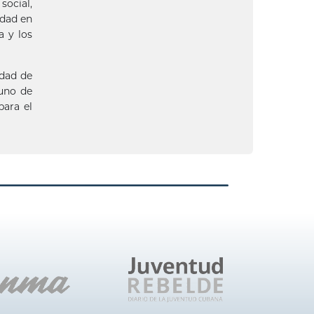
social,
idad en
a y los
idad de
uno de
para el