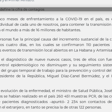
 y el Primer Ministro.
inco meses de enfrentamiento a la COVID-19 en el país, es 
dividual de cada uno de nosotros, para contener la transmisión
 el mundo a más de 16 millones de habitantes.
sonas fue la principal causa del incremento sustancial de la c
os cuatro días, en los cuales se confirmaron 110 pacientes
es eventos de transmisión local abiertos en La Habana y Artemisa
el diagnóstico de nueve nuevos casos, tres de ellos con fu
control epidemiológico no disminuyen y su seguimiento sist
 del grupo temporal de trabajo para la prevención y control de
esidente de la República, Miguel Díaz-Canel Bermúdez, y el
 evolución de la enfermedad, el ministro de Salud Pública, Jos
es se habían realizado en el país 260 451 muestras PCR, de las c
de pacientes diagnosticados –apuntó- 2 234 son contactos de
el extranjero, en tanto se precisa la de otras 122 personas.